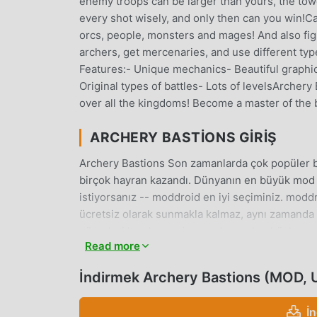
enemy troops can be larger than yours, the tow
every shot wisely, and only then can you win!Cap
orcs, people, monsters and mages! And also fi
archers, get mercenaries, and use different typ
Features:- Unique mechanics- Beautiful graphics
Original types of battles- Lots of levelsArcher
over all the kingdoms! Become a master of the
ARCHERY BASTIONS GIRIŞ
Archery Bastions Son zamanlarda çok popüler b
birçok hayran kazandı. Dünyanın en büyük mod 
istiyorsanız -- moddroid en iyi seçiminiz. mod
ücretsiz olarak sunmakla kalmaz, aynı zamanda
görevleri kaydetmenize yardımcı olur, böylece o
Read more
çıkarmak üzerine. moddroid, herhangi bir Arch
etmeyeceğini ve %100 güvenli, kullanılabilir v
İndirmek Archery Bastions (MOD, 
istemcisini indirin, tek tıklamayla Archery Basti
ve oyna!
İ