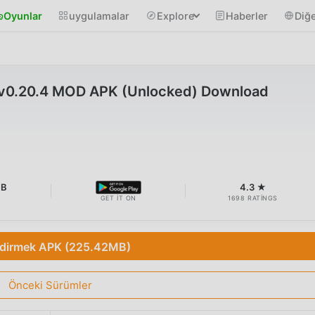
Oyunlar
uygulamalar
Explore
Haberler
Diğe
 v0.20.4 MOD APK (Unlocked) Download
MB
4.3 ★
GET IT ON
1698 RATINGS
ndirmek APK (225.42MB)
Önceki Sürümler