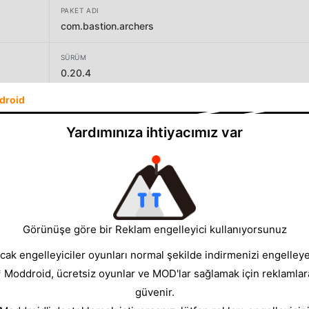
PAKET ADI
com.bastion.archers
SÜRÜM
0.20.4
droid
GELIŞTIRICI
CASUAL AZUR GAMES
Yardımınıza ihtiyacımız var
BOYUT
225.42MB
Görünüşe göre bir Reklam engelleyici kullanıyorsunuz
cak engelleyiciler oyunları normal şekilde indirmenizi engelleyeb
* Moddroid, ücretsiz oyunlar ve MOD'lar sağlamak için reklamlar
güvenir.