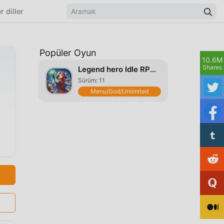
r diller
Popüler Oyun
10.6M
Shares
Legend hero Idle RPG Games
Sürüm: 11
Menu/God/Unlimited
Currency/Energy/No Skill
CD