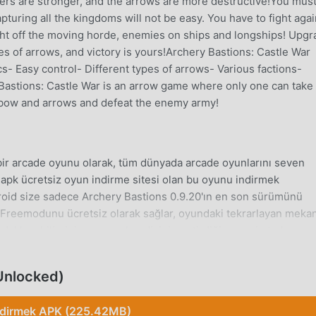
ers are stronger, and the arrows are more destructive!You mus
turing all the kingdoms will not be easy. You have to fight agai
ght off the moving horde, enemies on ships and longships! Upg
es of arrows, and victory is yours!Archery Bastions: Castle War
- Easy control- Different types of arrows- Various factions-
y Bastions: Castle War is an arrow game where only one can take
 bow and arrows and defeat the enemy army!
ir arcade oyunu olarak, tüm dünyada arcade oyunlarını seven
apk ücretsiz oyun indirme sitesi olan bu oyunu indirmek
droid size sadece Archery Bastions 0.9.20'ın en son sürümünü
 Freemodunu ücretsiz olarak sağlar, oyundaki tekrarlayan meka
daklanabilirsiniz oyunun kendisinin getirdiği neşenin tadını
ery Bastions modunun oyunculardan herhangi bir ücret talep
e kurulumu ücretsiz olduğunu vaat ediyor. Sadece moddroid
Unlocked)
ons 0.9.20 indirip yükleyebilirsiniz. Ne duruyorsun, moddroid'i in
ndirmek APK (225.42MB)