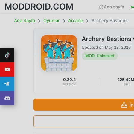
MODDROID.COM
Ana sayfa
Ana Sayfa
Oyunlar
Arcade
Archery Bastions
Archery Bastions
Updated on
May 28, 2026
MOD: Unlocked
0.20.4
225.42
VERSION
SIZE
İ