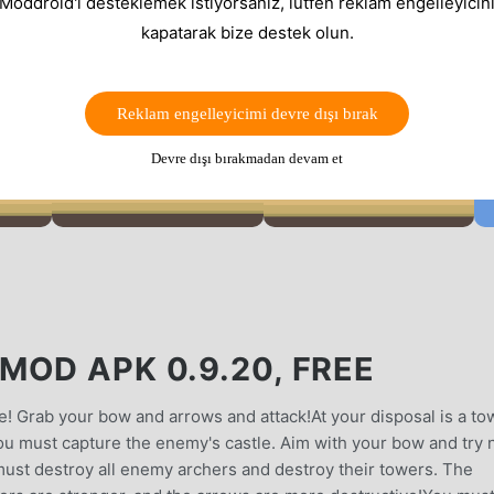
 Moddroid'i desteklemek istiyorsanız, lütfen reklam engelleyicini
kapatarak bize destek olun.
Reklam engelleyicimi devre dışı bırak
Devre dışı bırakmadan devam et
MOD APK 0.9.20, FREE
e! Grab your bow and arrows and attack!At your disposal is a to
you must capture the enemy's castle. Aim with your bow and try 
 must destroy all enemy archers and destroy their towers. The