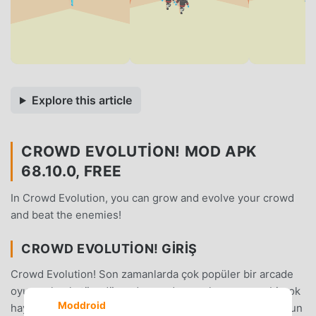
Explore this article
CROWD EVOLUTION! MOD APK
68.10.0, FREE
In Crowd Evolution, you can grow and evolve your crowd
and beat the enemies!
CROWD EVOLUTION! GIRIŞ
Crowd Evolution! Son zamanlarda çok popüler bir arcade
oyunu olarak, tüm dünyada arcade oyunlarını seven birçok
Moddroid
hayran kazandı. Dünyanın en büyük mod apk ücretsiz oyun