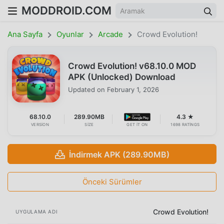
MODDROID.COM
Ana Sayfa
Oyunlar
Arcade
Crowd Evolution!
Crowd Evolution! v68.10.0 MOD
APK (Unlocked) Download
Updated on
February 1, 2026
68.10.0
289.90MB
4.3 ★
VERSION
SIZE
GET IT ON
1698 RATINGS
İndirmek APK (289.90MB)
Önceki Sürümler
Crowd Evolution!
UYGULAMA ADI