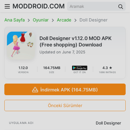
MODDROID.COM
Ana Sayfa
Oyunlar
Arcade
Doll Designer
Doll Designer v1.12.0 MOD APK
(Free shopping) Download
Updated on
June 7, 2025
1.12.0
164.75MB
4.3 ★
VERSION
SIZE
GET IT ON
1698 RATINGS
İndirmek APK (164.75MB)
Önceki Sürümler
Doll Designer
UYGULAMA ADI