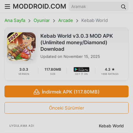
MODDROID.COM
Ana Sayfa
Oyunlar
Arcade
Kebab World
Kebab World v3.0.3 MOD APK
(Unlimited money/Diamond)
Download
Updated on
November 15, 2025
3.0.3
117.80MB
4.3 ★
VERSION
SIZE
GET IT ON
1698 RATINGS
İndirmek APK (117.80MB)
Önceki Sürümler
Kebab World
UYGULAMA ADI