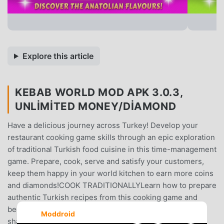
Explore this article
KEBAB WORLD MOD APK 3.0.3,
UNLIMITED MONEY/DIAMOND
Have a delicious journey across Turkey! Develop your
restaurant cooking game skills through an epic exploration
of traditional Turkish food cuisine in this time-management
game. Prepare, cook, serve and satisfy your customers,
keep them happy in your world kitchen to earn more coins
and diamonds!COOK TRADITIONALLYLearn how to prepare
authentic Turkish recipes from this cooking game and
become kitchenchef. Baklava, Shish kebab, chicken
Moddroid
shawarma, doner kebab, Turkish pita, macaroni and