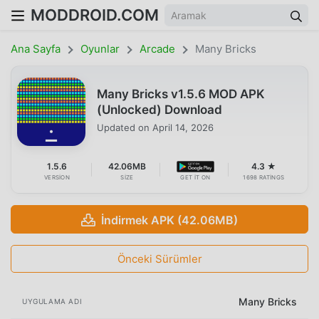
MODDROID.COM
Ana Sayfa
Oyunlar
Arcade
Many Bricks
Many Bricks v1.5.6 MOD APK
(Unlocked) Download
Updated on
April 14, 2026
1.5.6
42.06MB
4.3 ★
VERSION
SIZE
GET IT ON
1698 RATINGS
İndirmek APK (42.06MB)
Önceki Sürümler
Many Bricks
UYGULAMA ADI