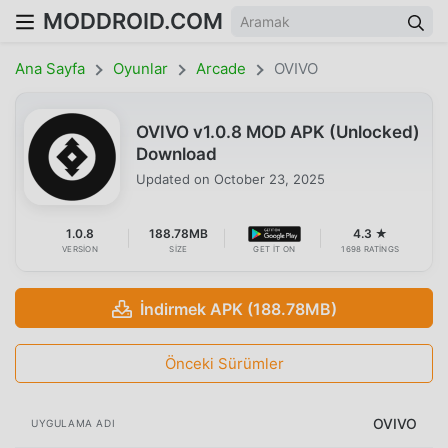
MODDROID.COM
Ana Sayfa
Oyunlar
Arcade
OVIVO
OVIVO v1.0.8 MOD APK (Unlocked)
Download
Updated on
October 23, 2025
1.0.8
188.78MB
4.3 ★
VERSION
SIZE
GET IT ON
1698 RATINGS
İndirmek APK (188.78MB)
Önceki Sürümler
OVIVO
UYGULAMA ADI