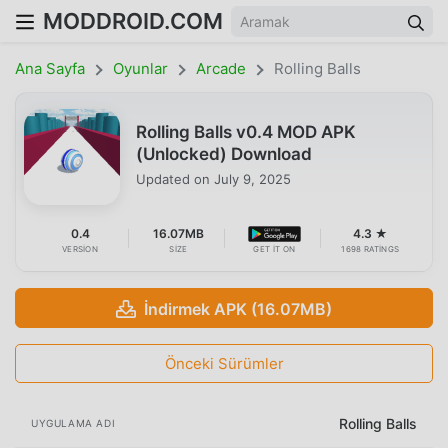
MODDROID.COM
Ana Sayfa
Oyunlar
Arcade
Rolling Balls
Rolling Balls v0.4 MOD APK
(Unlocked) Download
Updated on
July 9, 2025
0.4
16.07MB
4.3 ★
VERSION
SIZE
GET IT ON
1698 RATINGS
İndirmek APK (16.07MB)
Önceki Sürümler
Rolling Balls
UYGULAMA ADI