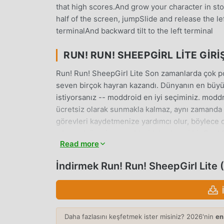
that high scores.And grow your character in sto
half of the screen, jumpSlide and release the lef
terminalAnd backward tilt to the left terminal
RUN! RUN! SHEEPGIRL LITE GIRI
Run! Run! SheepGirl Lite Son zamanlarda çok po
seven birçok hayran kazandı. Dünyanın en büyü
istiyorsanız -- moddroid en iyi seçiminiz. modd
ücretsiz olarak sunmakla kalmaz, aynı zamanda
görevleri kaydetmenize yardımcı olur, böylece o
çıkarmak üzerine. moddroid, herhangi bir Run! 
Read more
etmeyeceğini ve %100 güvenli, kullanılabilir v
istemcisini indirin, tek tıklamayla Run! Run! She
İndirmek Run! Run! SheepGirl Lite
indir ve oyna!
EŞSIZ OYUN
Run! Run! SheepGirl Lite Popüler bir arcade oy
Daha fazlasını keşfetmek ister misiniz? 2026'nin
en
kazanmasına yardımcı oldu. Geleneksel arcade oy