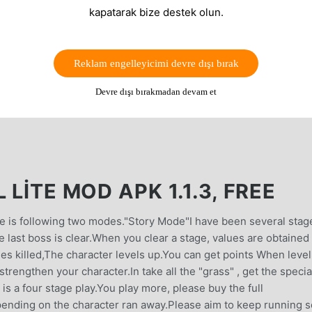
kapatarak bize destek olun.
Reklam engelleyicimi devre dışı bırak
Devre dışı bırakmadan devam et
 LITE MOD APK 1.1.3, FREE
e is following two modes."Story Mode"I have been several stag
 last boss is clear.When you clear a stage, values ​​are obtained
 killed,The character levels up.You can get points When level
 strengthen your character.In take all the "grass" , get the specia
 is a four stage play.You play more, please buy the full
ending on the character ran away.Please aim to keep running s