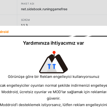
PAKET ADI
net.sidebook.runinggamefree
SÜRÜM
1.1.3
droid
GELIŞTIRICI
Sidebook
Yardımınıza ihtiyacımız var
BOYUT
6.76MB
Görünüşe göre bir Reklam engelleyici kullanıyorsunuz
cak engelleyiciler oyunları normal şekilde indirmenizi engelleyeb
* Moddroid, ücretsiz oyunlar ve MOD'lar sağlamak için reklamlar
güvenir.
 Moddroid'i desteklemek istiyorsanız, lütfen reklam engelleyicini