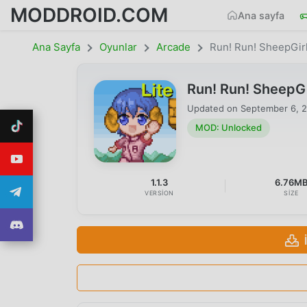
MODDROID.COM
Ana sayfa
Ana Sayfa
Oyunlar
Arcade
Run! Run! SheepGirl
Run! Run! SheepGi
Updated on
September 6, 
MOD: Unlocked
1.1.3
6.76M
VERSION
SIZE