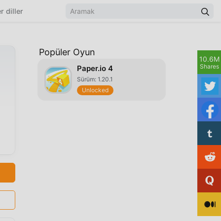
r diller
Popüler Oyun
10.6M
Shares
Paper.io 4
Sürüm: 1.20.1
Unlocked