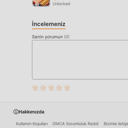
kaçınılmaz olarak olacaktır. insanı yoruyor ama
Unlocked
enerjinizin çoğunu harcamanıza ve biraz sıkıcı "
kolayca yardımcı olabilir, böylece oyunun keyfin
İncelemeniz
ŞIMDI İNDIRIN
Senin yorumun
(
0
)
Moddroid uygulamasını yüklemek için indirme d
ücretsiz mod sürümünü Run! Run! SheepGirl Lite 
popüler mod oyunu vardır. oyna, ne duruyorsun
Hakkımızda
Kullanım Koşulları
DMCA Sorumluluk Reddi
Bizimle ileti