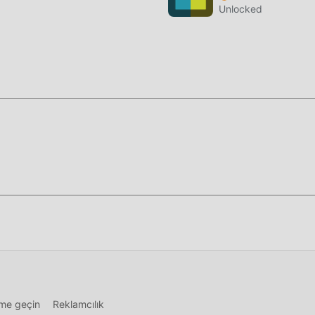
 artık modların ortaya çıkması bu durumu yeniden yazdı. Burada,
Unlocked
"birikimi"" tekrarlamanıza gerek yok. Modlar, bu işlemi atlamanı
i çıkarmaya odaklanmanıza yardımcı olabilir.
üğmesine tıklamanız yeterlidir, moddroid kurulum paketindeki
1.1.3 doğrudan indirebilirsiniz ve sizi bekleyen daha fazla ücre
, hemen indir!
şime geçin
Reklamcılık