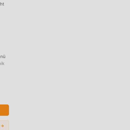
ht
ünü
nik
alep
id'i
n
r →
ızca