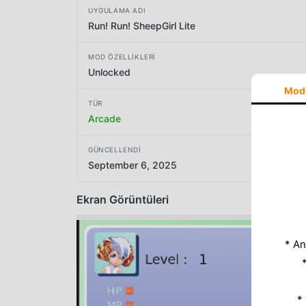
UYGULAMA ADI
Run! Run! SheepGirl Lite
MOD ÖZELLIKLERI
Unlocked
Mod
TÜR
Arcade
GÜNCELLENDI
September 6, 2025
Ekran Görüntüleri
* An
*