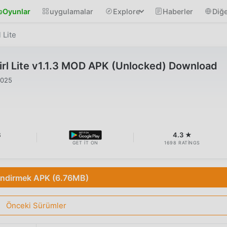
Oyunlar
uygulamalar
Explore
Haberler
Diğe
 Lite
rl Lite v1.1.3 MOD APK (Unlocked) Download
2025
B
4.3 ★
GET IT ON
1698 RATINGS
İndirmek APK (6.76MB)
Önceki Sürümler