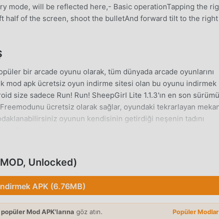
ry mode, will be reflected here,- Basic operationTapping the rig
t half of the screen, shoot the bulletAnd forward tilt to the right
Ş
püler bir arcade oyunu olarak, tüm dünyada arcade oyunlarını
k mod apk ücretsiz oyun indirme sitesi olan bu oyunu indirmek
roid size sadece Run! Run! SheepGirl Lite 1.1.3'ın en son sürüm
 Freemodunu ücretsiz olarak sağlar, oyundaki tekrarlayan meka
daklanabilirsiniz oyunun kendisinin getirdiği neşenin tadını
Run! SheepGirl Lite modunun oyunculardan herhangi bir ücret t
e kurulumu ücretsiz olduğunu vaat ediyor. Sadece moddroid
epGirl Lite 1.1.3 indirip yükleyebilirsiniz. Ne duruyorsun, moddro
 (MOD, Unlocked)
İndirmek APK (6.76MB)
unu olarak, benzersiz oynanışı, dünya çapında çok sayıda hayra
 popüler Mod APK'larına
göz atın.
Popüler Modla
unlarından farklı olarak, Run! Run! SheepGirl Lite içinde, yaln