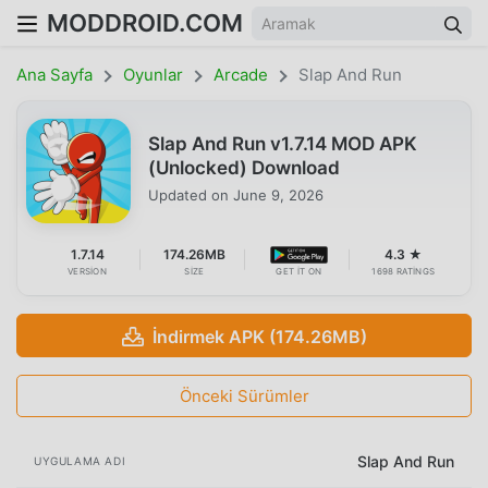
MODDROID.COM
Ana Sayfa
Oyunlar
Arcade
Slap And Run
Slap And Run v1.7.14 MOD APK
(Unlocked) Download
Updated on
June 9, 2026
1.7.14
174.26MB
4.3 ★
VERSION
SIZE
GET IT ON
1698 RATINGS
İndirmek APK (174.26MB)
Önceki Sürümler
Slap And Run
UYGULAMA ADI