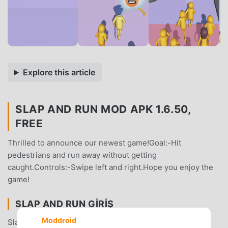
Explore this article
SLAP AND RUN MOD APK 1.6.50,
FREE
Thrilled to announce our newest game!Goal:-Hit
pedestrians and run away without getting
caught.Controls:-Swipe left and right.Hope you enjoy the
game!
SLAP AND RUN GIRIŞ
Moddroid
Slap And Run Son zamanlarda çok popüler bir arcade