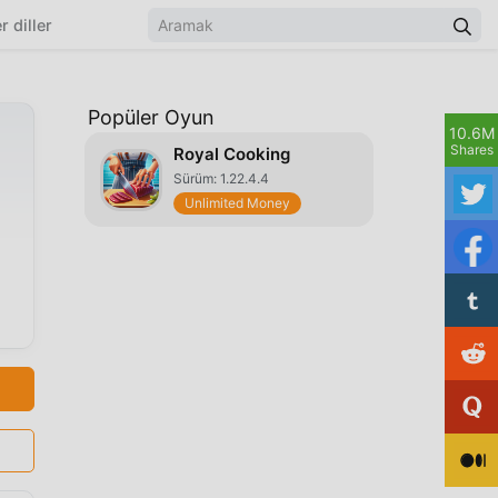
r diller
Popüler Oyun
10.6M
Shares
Royal Cooking
Sürüm: 1.22.4.4
Unlimited Money