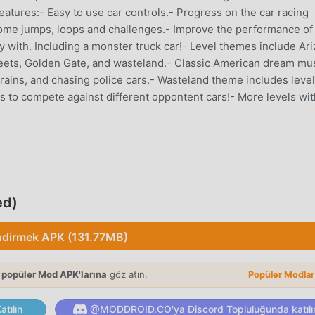
eatures:- Easy to use car controls.- Progress on the car racing
ome jumps, loops and challenges.- Improve the performance of
ay with. Including a monster truck car!- Level themes include Ar
reets, Golden Gate, and wasteland.- Classic American dream mu
 trains, and chasing police cars.- Wasteland theme includes leve
s to compete against different oppontent cars!- More levels wit
de oyunu olarak, tüm dünyada arcade oyunlarını seven birçok
tsiz oyun indirme sitesi olan bu oyunu indirmek istiyorsanız -
ed)
ce StuntCar3 4.05'ın en son sürümünü ücretsiz olarak sunmakla
ak sağlar, oyundaki tekrarlayan mekanik görevleri kaydetmeniz
ndirmek APK (131.77MB)
n kendisinin getirdiği neşenin tadını çıkarmak üzerine. moddroid
rhangi bir ücret talep etmeyeceğini ve %100 güvenli, kullanıla
ce moddroid istemcisini indirin, tek tıklamayla StuntCar3 4.05
 popüler Mod APK'larına
göz atın.
Popüler Modla
id'i indir ve oyna!
tılın
@MODDROID.CO'ya Discord Topluluğunda katılı