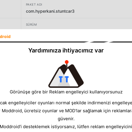
PAKET ADI
com.hyperkani.stuntcar3
SÜRÜM
4.05
droid
GELIŞTIRICI
Yardımınıza ihtiyacımız var
Hyperkani
BOYUT
131.77MB
Görünüşe göre bir Reklam engelleyici kullanıyorsunuz
cak engelleyiciler oyunları normal şekilde indirmenizi engelleyeb
* Moddroid, ücretsiz oyunlar ve MOD'lar sağlamak için reklamlar
güvenir.
 Moddroid'i desteklemek istiyorsanız, lütfen reklam engelleyicini