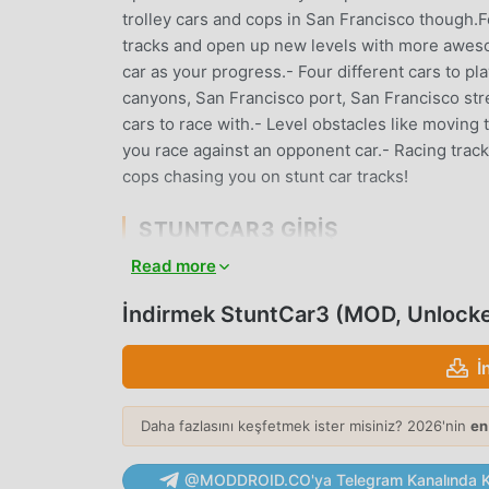
trolley cars and cops in San Francisco though.F
tracks and open up new levels with more awes
car as your progress.- Four different cars to pl
canyons, San Francisco port, San Francisco st
cars to race with.- Level obstacles like moving
you race against an opponent car.- Racing track
cops chasing you on stunt car tracks!
STUNTCAR3 GIRIŞ
Read more
StuntCar3 Son zamanlarda çok popüler bir arca
hayran kazandı. Dünyanın en büyük mod apk ücre
İndirmek StuntCar3 (MOD, Unlock
moddroid en iyi seçiminiz. moddroid size sade
kalmaz, aynı zamanda Freemodunu ücretsiz olar
İ
yardımcı olur, böylece odaklanabilirsiniz oyunu
herhangi bir StuntCar3 modunun oyunculardan he
ve kurulumu ücretsiz olduğunu vaat ediyor. Sade
Daha fazlasını keşfetmek ister misiniz? 2026'nin
en
indirip yükleyebilirsiniz. Ne duruyorsun, moddro
@MODDROID.CO'ya Telegram Kanalında Ka