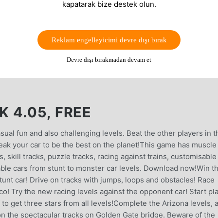
kapatarak bize destek olun.
Reklam engelleyicimi devre dışı bırak
Devre dışı bırakmadan devam et
 4.05, FREE
ual fun and also challenging levels. Beat the other players in t
weak your car to be the best on the planet!This game has muscle
s, skill tracks, puzzle tracks, racing against trains, customisable
able cars from stunt to monster car levels. Download now!Win t
unt car! Drive on tracks with jumps, loops and obstacles! Race
sco! Try the new racing levels against the opponent car! Start pl
 to get three stars from all levels!Complete the Arizona levels, 
on the spectacular tracks on Golden Gate bridge. Beware of the