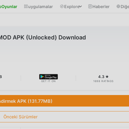
Oyunlar
uygulamalar
Explore
Haberler
Diğe
 MOD APK (Unlocked) Download
B
4.3 ★
GET IT ON
1698 RATINGS
ndirmek APK (131.77MB)
Önceki Sürümler