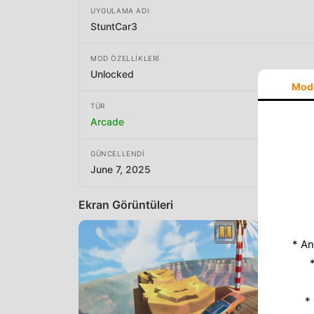
UYGULAMA ADI
StuntCar3
MOD ÖZELLIKLERI
Unlocked
Mod
TÜR
Arcade
GÜNCELLENDI
June 7, 2025
Ekran Görüntüleri
* An
*