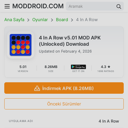
MODDROID.COM
Ana Sayfa
Oyunlar
Board
4 In A Row
4 In A Row v5.01 MOD APK
(Unlocked) Download
Updated on
February 4, 2026
5.01
8.26MB
4.3 ★
VERSION
SIZE
GET IT ON
1698 RATINGS
İndirmek APK (8.26MB)
Önceki Sürümler
4 In A Row
UYGULAMA ADI