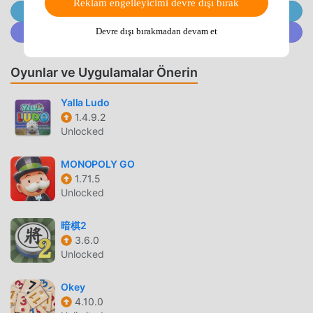
Reklam engelleyicimi devre dışı bırak
@MODDROID.CO'ya Telegram Kanalında Katılın
Row 5.01'ın en son sürümünü ücretsiz olarak sunmakla
kalmaz, aynı zamanda Freemodunu ücretsiz olarak sağlar,
@MODDROID.CO'ya Discord Topluluğunda katılın
Devre dışı bırakmadan devam et
oyundaki tekrarlayan mekanik görevleri kaydetmenize
yardımcı olur, böylece odaklanabilirsiniz oyunun kendisinin
Oyunlar ve Uygulamalar Önerin
getirdiği neşenin tadını çıkarmak üzerine. moddroid,
herhangi bir 4 In A Row modunun oyunculardan herhangi
Yalla Ludo
bir ücret talep etmeyeceğini ve %100 güvenli, kullanılabilir
1.4.9.2
ve kurulumu ücretsiz olduğunu vaat ediyor. Sadece
Unlocked
moddroid istemcisini indirin, tek tıklamayla 4 In A Row 5.01
indirip yükleyebilirsiniz. Ne duruyorsun, moddroid'i indir ve
MONOPOLY GO
oyna!
1.71.5
Unlocked
EŞSIZ OYUN
暗棋2
4 In A Row Popüler bir board oyunu olarak, benzersiz
3.6.0
oynanışı, dünya çapında çok sayıda hayran kazanmasına
Unlocked
yardımcı oldu. Geleneksel board oyunlarından farklı olarak,
Okey
4 In A Row içinde, yalnızca acemi eğitimini gözden
4.10.0
geçirmeniz yeterlidir, böylece tüm oyuna kolayca