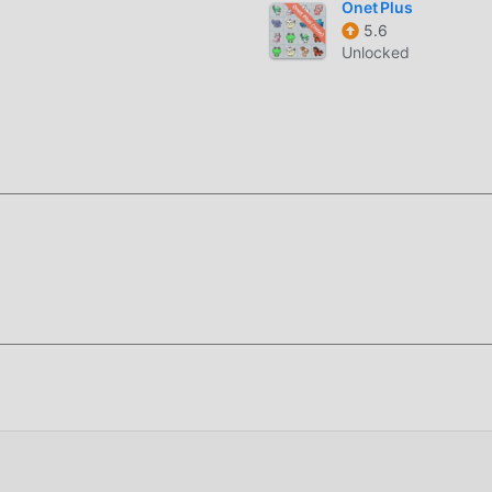
Onet Plus
5.6
Unlocked
üğmesine tıklamanız yeterlidir, moddroid kurulum paketindeki
dan indirebilirsiniz ve sizi bekleyen daha fazla ücretsiz popül
indir!