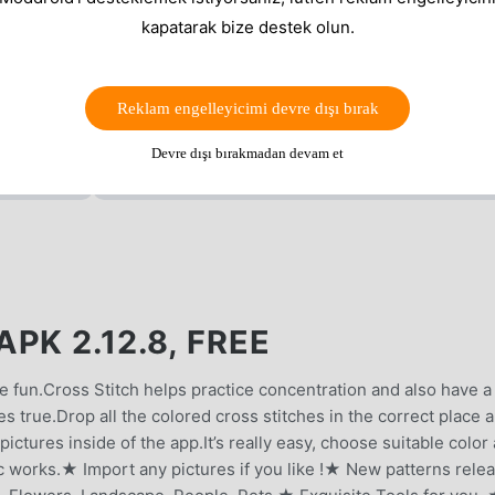
kapatarak bize destek olun.
Reklam engelleyicimi devre dışı bırak
Devre dışı bırakmadan devam et
PK 2.12.8, FREE
ve fun.Cross Stitch helps practice concentration and also have a
s true.Drop all the colored cross stitches in the correct place 
ctures inside of the app.It’s really easy, choose suitable color
tic works.★ Import any pictures if you like !★ New patterns rele