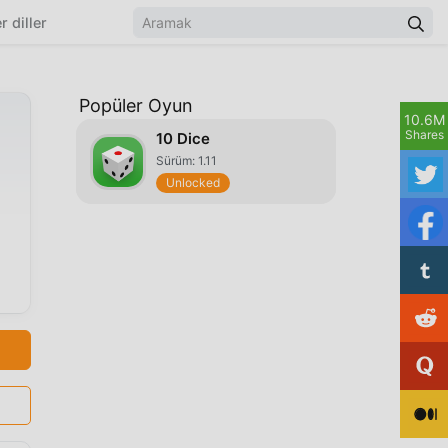
r diller
Popüler Oyun
10.6M
Shares
10 Dice
Sürüm: 1.11
Unlocked