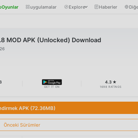
Oyunlar
uygulamalar
Explore
Haberler
Diğe
12.8 MOD APK (Unlocked) Download
026
B
4.3 ★
GET IT ON
1698 RATINGS
ndirmek APK (72.36MB)
Önceki Sürümler