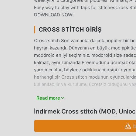
weekly!★ 6 categories of pictures: Animals, Ar
Easy way to play with taps for stitchesCross Sti
DOWNLOAD NOW!
CROSS STITCH GIRIŞ
Cross stitch Son zamanlarda çok popüler bir bo
hayran kazandı. Dünyanın en büyük mod apk ücre
moddroid en iyi seçiminiz. moddroid size sadec
kalmaz, aynı zamanda Freemodunu ücretsiz olar
yardımcı olur, böylece odaklanabilirsiniz oyunu
herhangi bir Cross stitch modunun oyuncularda
kullanılabilir ve kurulumu ücretsiz olduğunu vaa
stitch 2.12.8 indirip yükleyebilirsiniz. Ne duruy
Read more
EŞSIZ OYUN
İndirmek Cross stitch (MOD, Unlo
Cross stitch Popüler bir board oyunu olarak, b
yardımcı oldu. Geleneksel board oyunlarından far
İ
geçirmeniz yeterlidir, böylece tüm oyuna kolayc