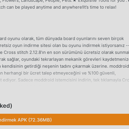
t, Flowers, Landscape, People, Pets.★ Exquisite Tools for you 
tch can be played anytime and anywhere!It’s time to relax!
ard oyunu olarak, tüm dünyada board oyunlarını seven birçok
tsiz oyun indirme sitesi olan bu oyunu indirmek istiyorsanız -
e Cross stitch 2.12.8'ın en son sürümünü ücretsiz olarak sunma
ak sağlar, oyundaki tekrarlayan mekanik görevleri kaydetmeniz
n kendisinin getirdiği neşenin tadını çıkarmak üzerine. moddroid
n herhangi bir ücret talep etmeyeceğini ve %100 güvenli,
t ediyor. Sadece moddroid istemcisini indirin, tek tıklamayla Cr
orsun, moddroid'i indir ve oyna!
cked)
enzersiz oynanışı, dünya çapında çok sayıda hayran kazanmasına
klı olarak, Cross stitch içinde, yalnızca acemi eğitimini gözden
ndirmek APK (72.36MB)
a başlayabilir ve klasik board oyunlarının 【% getirdiği eğlence