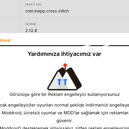
PAKET ADI
com.inapp.cross.stitch
SÜRÜM
2.12.8
droid
GELIŞTIRICI
Eyewind
Yardımınıza ihtiyacımız var
BOYUT
72.36MB
Görünüşe göre bir Reklam engelleyici kullanıyorsunuz
cak engelleyiciler oyunları normal şekilde indirmenizi engelleyeb
* Moddroid, ücretsiz oyunlar ve MOD'lar sağlamak için reklamlar
güvenir.
 Moddroid'i desteklemek istiyorsanız, lütfen reklam engelleyicini