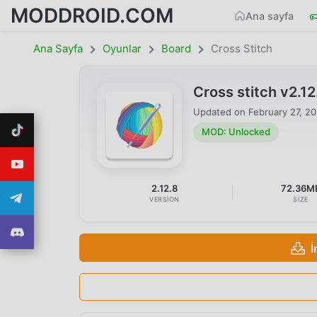
MODDROID.COM
Ana sayfa
Ana Sayfa
Oyunlar
Board
Cross Stitch
Cross stitch v2.
Updated on
February 27, 2
MOD: Unlocked
2.12.8
72.36M
VERSION
SIZE
İ