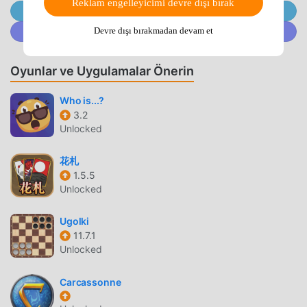
Reklam engelleyicimi devre dışı bırak
@MODDROID.CO'ya Telegram Kanalında Katılın
oyna!
@MODDROID.CO'ya Discord Topluluğunda katılın
Devre dışı bırakmadan devam et
EŞSIZ OYUN
Stockfish 18 Popüler bir board oyunu olarak, benzersiz
Oyunlar ve Uygulamalar Önerin
oynanışı, dünya çapında çok sayıda hayran kazanmasına
Who is...?
yardımcı oldu. Geleneksel board oyunlarından farklı olarak,
3.2
Stockfish 18 içinde, yalnızca acemi eğitimini gözden
Unlocked
geçirmeniz yeterlidir, böylece tüm oyuna kolayca
başlayabilir ve klasik board oyunlarının 【% getirdiği
花札
eğlencenin tadını çıkarabilirsiniz. game_name%】 2.1. Aynı
1.5.5
zamanda moddroid, board oyun severler için özel olarak
Unlocked
bir platform inşa etti ve dünyadaki tüm board oyun
severlerle iletişim kurmanıza ve paylaşmanıza izin veriyor,
Ugolki
ne bekliyorsunuz, moddroid'e katılın ve keyfini çıkarın.
11.7.1
board tüm küresel ortaklarla oyun mutlu ediyor
Unlocked
GÜZEL EKRAN
Carcassonne