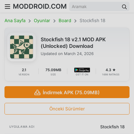
MODDROID.COM
Ana Sayfa
Oyunlar
Board
Stockfish 18
Stockfish 18 v2.1 MOD APK
(Unlocked) Download
Updated on
March 24, 2026
2.1
75.09MB
4.3 ★
VERSION
SIZE
GET IT ON
1698 RATINGS
İndirmek APK (75.09MB)
Önceki Sürümler
Stockfish 18
UYGULAMA ADI