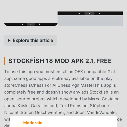
Explore this article
STOCKFISH 18 MOD APK 2.1, FREE
To use this app you must install an OEX compatible GUI
app. some good apps are already available on the play
storeChessisChess For AllChess Pgn MasterThis app is
completely free and doesn't show any ads!Stockfish is an
open-source project which developed by Marco Costalba,
Joona Kiiski, Gary Linscott, Tord Romstad, Stéphane
Nicolet, Stefan Geschwentner, and Joost VandeVondele,
with many contributions from a community of open-source
Moddroid
developers.you can read more about Stockfish at