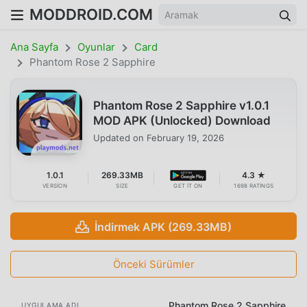
MODDROID.COM
Ana Sayfa
Oyunlar
Card
Phantom Rose 2 Sapphire
Phantom Rose 2 Sapphire v1.0.1
MOD APK (Unlocked) Download
Updated on
February 19, 2026
1.0.1
269.33MB
4.3 ★
VERSION
SIZE
GET IT ON
1698 RATINGS
İndirmek APK (269.33MB)
Önceki Sürümler
Phantom Rose 2 Sapphire
UYGULAMA ADI