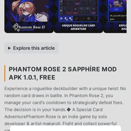
Explore this article
PHANTOM ROSE 2 SAPPHIRE MOD
APK 1.0.1, FREE
Experience a roguelike deckbuilder with a unique twist: No
random card draws in battle. In Phantom Rose 2, you
manage your card's cooldown to strategically defeat foes.
The decision is in your hands.◆ A Special Card
AdventurePhantom Rose is an indie game by solo
developer & artist makaroll. Fight and collect powerful
cards as Aria, trying to survive in her cherished school