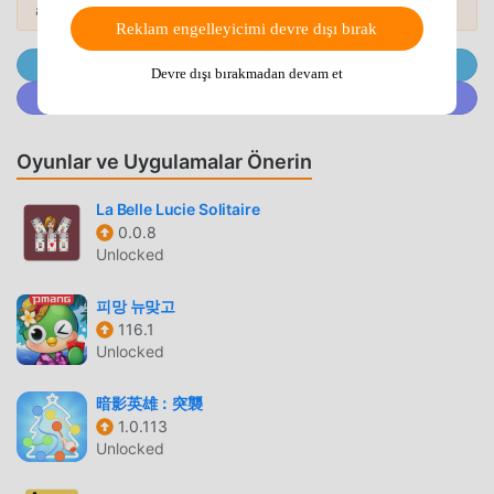
Who knows, you may receive a helping hand when least
atın.
Reklam engelleyicimi devre dışı bırak
expected.Languages:English日本語 (Japanese)한국어
(Korean)Simplified ChineseTraditional ChineseOfficial
@MODDROID.CO'ya Telegram Kanalında Katılın
Devre dışı bırakmadan devam et
Twitter:https://twitter.com/phantomrosegameOfficial
@MODDROID.CO'ya Discord Topluluğunda katılın
Discord:https://discord.gg/phantomrose
Oyunlar ve Uygulamalar Önerin
PHANTOM ROSE 2 SAPPHIRE GIRIŞ
Phantom Rose 2 Sapphire Son zamanlarda çok popüler bir
La Belle Lucie Solitaire
card oyunu olarak, tüm dünyada card oyunlarını seven
0.0.8
Unlocked
birçok hayran kazandı. Dünyanın en büyük mod apk
ücretsiz oyun indirme sitesi olan bu oyunu indirmek
피망 뉴맞고
istiyorsanız -- moddroid en iyi seçiminiz. moddroid size
116.1
sadece Phantom Rose 2 Sapphire 1.0.1'ın en son sürümünü
Unlocked
ücretsiz olarak sunmakla kalmaz, aynı zamanda
Freemodunu ücretsiz olarak sağlar, oyundaki tekrarlayan
暗影英雄：突襲
mekanik görevleri kaydetmenize yardımcı olur, böylece
1.0.113
odaklanabilirsiniz oyunun kendisinin getirdiği neşenin
Unlocked
tadını çıkarmak üzerine. moddroid, herhangi bir Phantom