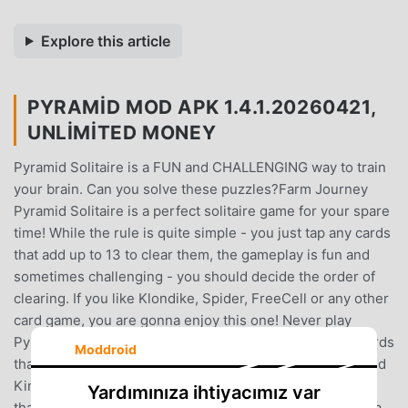
Explore this article
PYRAMID MOD APK 1.4.1.20260421,
UNLIMITED MONEY
Pyramid Solitaire is a FUN and CHALLENGING way to train
your brain. Can you solve these puzzles?Farm Journey
Pyramid Solitaire is a perfect solitaire game for your spare
time! While the rule is quite simple - you just tap any cards
that add up to 13 to clear them, the gameplay is fun and
sometimes challenging - you should decide the order of
clearing. If you like Klondike, Spider, FreeCell or any other
card game, you are gonna enjoy this one! Never play
Pyramid before? Don’t Worry just pair two uncovered cards
Moddroid
that add up to 13 to clear them. Jack = 11, Queen = 12, and
King = 13.Farm Journey Pyramid Solitaire is much more
Yardımınıza ihtiyacımız var
than a classic Pyramid solitaire - there are plenty of extra