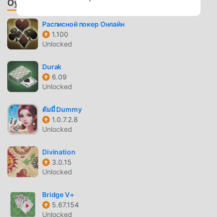
Oyunlar ve Uygulamalar Önerin
will learn how to play thanks to the intuitive UI and tips!♦️
Thousands of unique levels, with much more to come!♦️
Расписной покер Онлайн
Beautiful graphics, big cards and vivid animations!♦️ Tell
1.100
your friends through Email or SMS to get rewards every
Unlocked
day!♦️ Every crop planted sends you bonus coins every
hour!Your fields are waiting for you to plant and
Durak
harvest! Don’t hesitate and start playing the best Solitaire
6.09
card game in the world NOW!If you have any question,
Unlocked
please email us to: chenzhao2016mail@gmail.comPrivacy
Policy:
ดัมมี่ Dummy
http://fruitcasino.online/support/farmjourney/policy.html
1.0.7.2.8
Unlocked
PYRAMID GIRIŞ
Divination
Pyramid Son zamanlarda çok popüler bir card oyunu
3.0.15
olarak, tüm dünyada card oyunlarını seven birçok hayran
Unlocked
kazandı. Dünyanın en büyük mod apk ücretsiz oyun
Bridge V+
indirme sitesi olan bu oyunu indirmek istiyorsanız --
5.67.154
moddroid en iyi seçiminiz. moddroid size sadece Pyramid
Unlocked