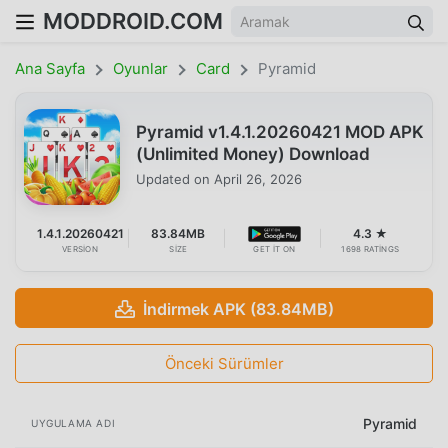
MODDROID.COM
Ana Sayfa
Oyunlar
Card
Pyramid
Pyramid v1.4.1.20260421 MOD APK
(Unlimited Money) Download
Updated on
April 26, 2026
1.4.1.20260421
83.84MB
4.3 ★
VERSION
SIZE
GET IT ON
1698 RATINGS
İndirmek APK (83.84MB)
Önceki Sürümler
Pyramid
UYGULAMA ADI