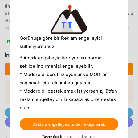
times for and receive a FREE spin on the MEGA
SPINWHEEL!* FREE gold chips for new players!* FREE gold
chips for signing in with Facebook!* Many more FREE
rewards daily! Amazing free Slot Games:* Gem Huntress:
Battle the reels with Gem Huntress, where gems are the
Görünüşe göre bir Reklam engelleyici
Read more
prize, but beware, the jungle holds many perils, in your
kullanıyorsunuz
quest for RICHES.* Diamond Panther slots: 40-reel game
İndirmek Chumba (MOD, Unlocked)
brings the unique Shifting Vines Feature – land a full stack
* Ancak engelleyiciler oyunları normal
of the same symbol in reel 1 and see them clone across
şekilde indirmenizi engelleyebilir.
İndirmek APK (103.55MB)
the other reels for big wins!* Lightning Nudge slots: A full
* Moddroid, ücretsiz oyunlar ve MOD'lar
screen of wilds could land you a BIG prize with the 5
sağlamak için reklamlara güvenir.
Daha fazlasını keşfetmek ister misiniz?
multiplier. When a wild misses the reel by one position on
* Moddroid'i desteklemek istiyorsanız, lütfen
2026'nin
en popüler Mod APK'larına
göz
Popüler Modlar →
the top or bottom edge the nudging wilds activate and
atın.
reklam engelleyicinizi kapatarak bize destek
nudge themselves into the reels by 1,2 or 3 positions. Now
olun.
it’s time to install, remember Chumba Lite is totally free!
@MODDROID.CO'ya Telegram Kanalında Katılın
Enjoy the free spins across our amazing slots paradise.
@MODDROID.CO'ya Discord Topluluğunda katılın
Notice:Chumba Casino Lite is intended for adult
Reklam engelleyicimi devre dışı bırak
audiences, age 21+, and does not offer "real money"
Devre dışı bırakmadan devam et