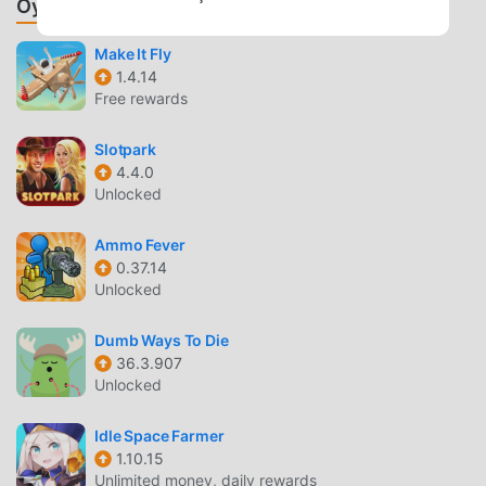
gambling, or an opportunity to win real money or prizes
Oyunlar ve Uygulamalar Önerin
based on gameplay. Playing and success in this game does
Make It Fly
not imply future success for any "real money" gambling.
1.4.14
Free rewards
CHUMBA GIRIŞ
Chumba Son zamanlarda çok popüler bir casual oyunu
Slotpark
olarak, tüm dünyada casual oyunlarını seven birçok hayran
4.4.0
Unlocked
kazandı. Dünyanın en büyük mod apk ücretsiz oyun
indirme sitesi olan bu oyunu indirmek istiyorsanız --
Ammo Fever
moddroid en iyi seçiminiz. moddroid size sadece Chumba
0.37.14
1.11.0'ın en son sürümünü ücretsiz olarak sunmakla kalmaz,
Unlocked
aynı zamanda Freemodunu ücretsiz olarak sağlar, oyundaki
tekrarlayan mekanik görevleri kaydetmenize yardımcı olur,
Dumb Ways To Die
böylece odaklanabilirsiniz oyunun kendisinin getirdiği
36.3.907
neşenin tadını çıkarmak üzerine. moddroid, herhangi bir
Unlocked
Chumba modunun oyunculardan herhangi bir ücret talep
etmeyeceğini ve %100 güvenli, kullanılabilir ve kurulumu
Idle Space Farmer
ücretsiz olduğunu vaat ediyor. Sadece moddroid
1.10.15
Unlimited money, daily rewards
istemcisini indirin, tek tıklamayla Chumba 1.11.0 indirip