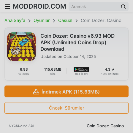
MODDROID.COM
Ana Sayfa
Oyunlar
Casual
Coin Dozer: Casino
Coin Dozer: Casino v6.93 MOD
APK (Unlimited Coins Drop)
Download
Updated on
October 14, 2025
6.93
115.63MB
4.3 ★
VERSION
SIZE
GET IT ON
1698 RATINGS
İndirmek APK (115.63MB)
Önceki Sürümler
Coin Dozer: Casino
UYGULAMA ADI