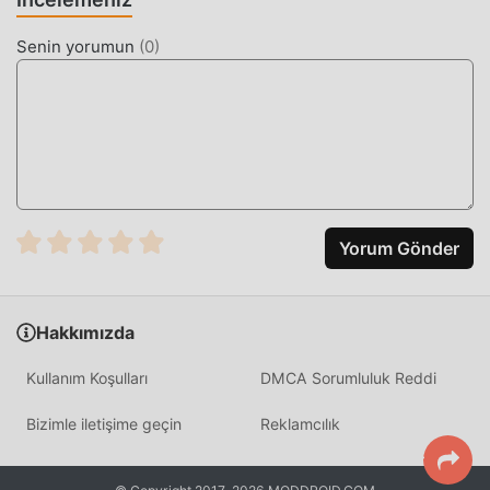
Geleneksel casual oyunları gibi, Coin Dozer: Casino
benzersiz bir sanat stiline sahiptir ve yüksek kaliteli
Senin yorumun
(
0
)
grafikleri, haritaları ve karakterleri Coin Dozer: Casino 'yi
çok sayıda casual hayranını cezbetmiş ve karşılaştırmıştır.
geleneksel casual oyunlarına , Coin Dozer: Casino 6.93
güncellenmiş bir sanal motoru benimsedi ve cesur
yükseltmeler yaptı. Daha ileri teknoloji ile oyunun ekran
deneyimi büyük ölçüde iyileştirildi. casual orijinal stilini
korurken, maksimum Kullanıcının duyusal deneyimini
Yorum Gönder
geliştirir ve mükemmel uyarlanabilirliğe sahip birçok farklı
türde apk cep telefonu vardır, bu da tüm casual oyun
severlerin mutluluğun tadını tam olarak çıkarmasını sağlar
Coin Dozer: Casino 6.93 tarafından getirildi
Hakkımızda
Kullanım Koşulları
DMCA Sorumluluk Reddi
EŞSIZ MOD
Geleneksel casual oyunu, kullanıcıların oyundaki
Bizimle iletişime geçin
Reklamcılık
zenginliklerini/yeteneklerini/becerilerini biriktirmek için
çok zaman harcamasını gerektirir, bu da oyunun hem