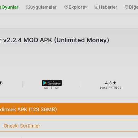
Oyunlar
uygulamalar
Explore
Haberler
Diğe
r v2.2.4 MOD APK (Unlimited Money)
MB
4.3 ★
GET IT ON
1698 RATINGS
ndirmek APK (128.30MB)
Önceki Sürümler