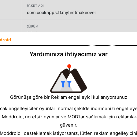
PAKET ADI
com.cookapps.ff.myfirstmakeover
SÜRÜM
2.2.4
droid
GELIŞTIRICI
Yardımınıza ihtiyacımız var
NSTAGE
BOYUT
128.30MB
Görünüşe göre bir Reklam engelleyici kullanıyorsunuz
cak engelleyiciler oyunları normal şekilde indirmenizi engelleyeb
* Moddroid, ücretsiz oyunlar ve MOD'lar sağlamak için reklamlar
güvenir.
 Moddroid'i desteklemek istiyorsanız, lütfen reklam engelleyicini