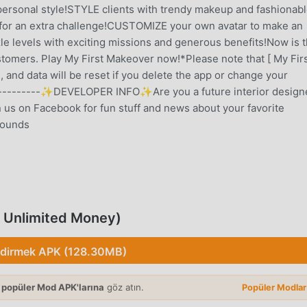
rsonal style!STYLE clients with trendy makeup and fashionab
s for an extra challenge!CUSTOMIZE your own avatar to make an
 levels with exciting missions and generous benefits!Now is 
stomers. Play My First Makeover now!*Please note that [ My Fir
and data will be reset if you delete the app or change your
------------✨DEVELOPER INFO✨Are you a future interior design
us on Facebook for fun stuff and news about your favorite
rounds
bir casual oyunu olarak, tüm dünyada casual oyunlarını seven
apk ücretsiz oyun indirme sitesi olan bu oyunu indirmek
droid size sadece My First Makeover 2.2.1.2'ın en son sürümünü
 Unlimited Money)
 Unlimited Moneymodunu ücretsiz olarak sağlar, oyundaki
ımcı olur, böylece odaklanabilirsiniz oyunun kendisinin getirdi
ndirmek APK (128.30MB)
rhangi bir My First Makeover modunun oyunculardan herhangi bi
nılabilir ve kurulumu ücretsiz olduğunu vaat ediyor. Sadece
 popüler Mod APK'larına
göz atın.
Popüler Modla
First Makeover 2.2.1.2 indirip yükleyebilirsiniz. Ne duruyorsun,