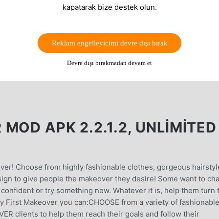
kapatarak bize destek olun.
Reklam engelleyicimi devre dışı bırak
Devre dışı bırakmadan devam et
MOD APK 2.2.1.2, UNLIMITED
ver! Choose from highly fashionable clothes, gorgeous hairstyl
sign to give people the makeover they desire! Some want to ch
confident or try something new. Whatever it is, help them turn 
My First Makeover you can:CHOOSE from a variety of fashionabl
ER clients to help them reach their goals and follow their