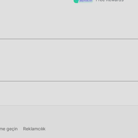
zenginliklerini/yeteneklerini/becerilerini biriktirmek için çok
 özelliği hem de eğlencesidir, ancak aynı zamanda birikim süre
 artık modların ortaya çıkması bu durumu yeniden yazdı. Burada,
"birikimi"" tekrarlamanıza gerek yok. Modlar, bu işlemi atlamanı
i çıkarmaya odaklanmanıza yardımcı olabilir.
üğmesine tıklamanız yeterlidir, moddroid kurulum paketindeki
 doğrudan indirebilirsiniz ve sizi bekleyen daha fazla ücretsiz
, hemen indir!
şime geçin
Reklamcılık