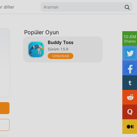
r diller
Popüler Oyun
10.6M
Shares
Buddy Toss
Sürüm: 1.5.9
Unlocked