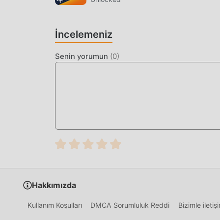
EŞSIZ MOD
İncelemeniz
Geleneksel casual oyunu, kullanıcıların oyundaki 
zaman harcamasını gerektirir, bu da oyunun hem
Senin yorumun
(
0
)
kaçınılmaz olarak olacaktır. insanı yoruyor ama
enerjinizin çoğunu harcamanıza ve biraz sıkıcı "
kolayca yardımcı olabilir, böylece oyunun keyfin
ŞIMDI İNDIRIN
Moddroid uygulamasını yüklemek için indirme d
ücretsiz mod sürümünü My First Makeover 2.2.1.2
popüler mod oyunu vardır. oyna, ne duruyorsun
Hakkımızda
Kullanım Koşulları
DMCA Sorumluluk Reddi
Bizimle ileti