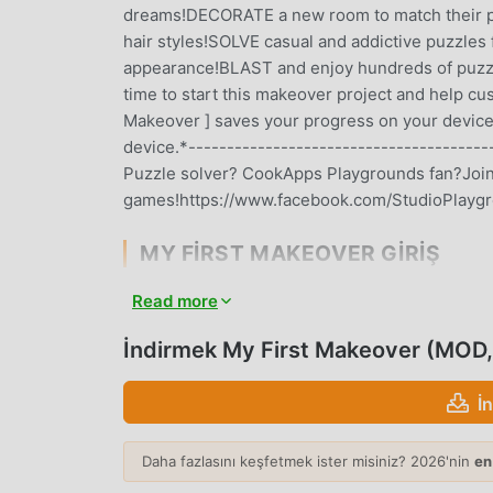
dreams!DECORATE a new room to match their pe
hair styles!SOLVE casual and addictive puzzle
appearance!BLAST and enjoy hundreds of puzzle
time to start this makeover project and help cu
Makeover ] saves your progress on your device, 
device.*------------------------------------
Puzzle solver? CookApps Playgrounds fan?Join 
games!https://www.facebook.com/StudioPlayg
MY FIRST MAKEOVER GIRIŞ
My First Makeover Son zamanlarda çok popüler 
Read more
birçok hayran kazandı. Dünyanın en büyük mod 
istiyorsanız -- moddroid en iyi seçiminiz. mod
İndirmek My First Makeover (MOD,
ücretsiz olarak sunmakla kalmaz, aynı zamanda
tekrarlayan mekanik görevleri kaydetmenize yard
İ
neşenin tadını çıkarmak üzerine. moddroid, he
ücret talep etmeyeceğini ve %100 güvenli, kulla
Daha fazlasını keşfetmek ister misiniz? 2026'nin
en
moddroid istemcisini indirin, tek tıklamayla My 