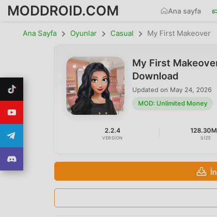
MODDROID.COM
Ana sayfa
Ana Sayfa
Oyunlar
Casual
My First Makeover
My First Makeove
Download
Updated on
May 24, 2026
MOD: Unlimited Money
2.2.4
128.30
VERSION
SIZE
İ