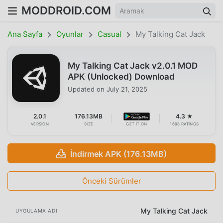
MODDROID.COM
Ana Sayfa
Oyunlar
Casual
My Talking Cat Jack
My Talking Cat Jack v2.0.1 MOD
APK (Unlocked) Download
Updated on
July 21, 2025
2.0.1
176.13MB
4.3 ★
VERSION
SIZE
GET IT ON
1698 RATINGS
İndirmek APK (176.13MB)
Önceki Sürümler
My Talking Cat Jack
UYGULAMA ADI