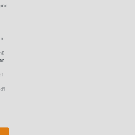
 and
en
ünü
yan
et
d'i