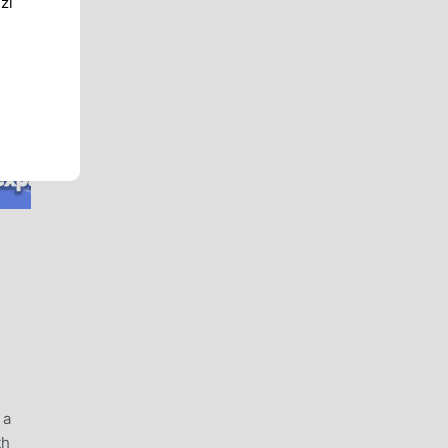
zi
 a
th