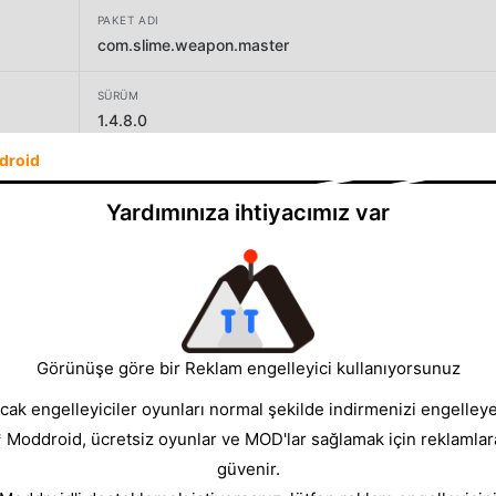
PAKET ADI
com.slime.weapon.master
SÜRÜM
1.4.8.0
droid
GELIŞTIRICI
Solid Games
Yardımınıza ihtiyacımız var
BOYUT
89.83MB
Görünüşe göre bir Reklam engelleyici kullanıyorsunuz
cak engelleyiciler oyunları normal şekilde indirmenizi engelleyeb
* Moddroid, ücretsiz oyunlar ve MOD'lar sağlamak için reklamlar
güvenir.