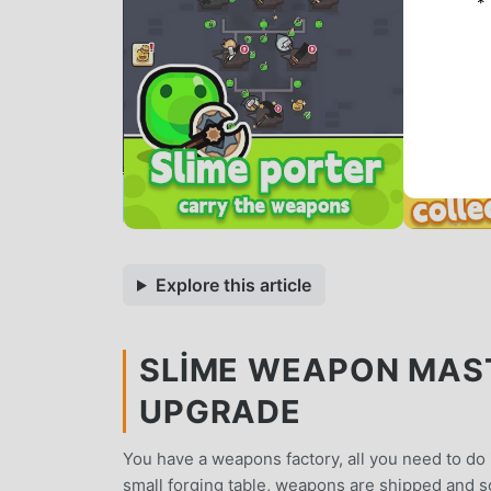
*
Explore this article
SLIME WEAPON MASTE
UPGRADE
You have a weapons factory, all you need to do
small forging table, weapons are shipped and s