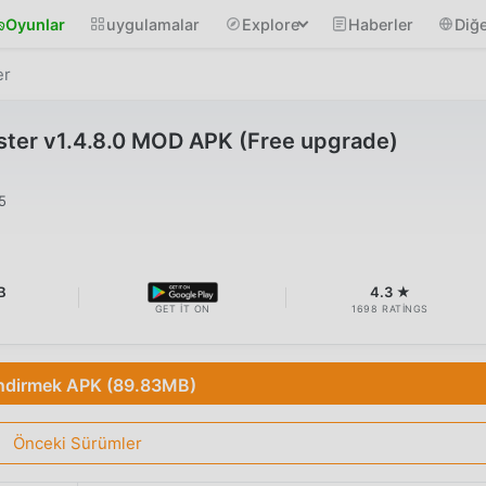
Oyunlar
uygulamalar
Explore
Haberler
Diğe
er
ter v1.4.8.0 MOD APK (Free upgrade)
5
B
4.3 ★
GET IT ON
1698 RATINGS
ndirmek APK (89.83MB)
Önceki Sürümler