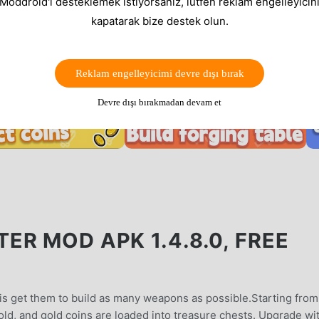
 Moddroid'i desteklemek istiyorsanız, lütfen reklam engelleyicini
kapatarak bize destek olun.
Reklam engelleyicimi devre dışı bırak
Devre dışı bırakmadan devam et
R MOD APK 1.4.8.0, FREE
 is get them to build as many weapons as possible.Starting from
old, and gold coins are loaded into treasure chests. Upgrade wi