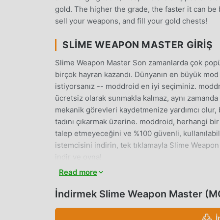
gold. The higher the grade, the faster it can be
sell your weapons, and fill your gold chests!
SLIME WEAPON MASTER GIRIŞ
Slime Weapon Master Son zamanlarda çok popüle
birçok hayran kazandı. Dünyanın en büyük mod 
istiyorsanız -- moddroid en iyi seçiminiz. mod
ücretsiz olarak sunmakla kalmaz, aynı zamanda
mekanik görevleri kaydetmenize yardımcı olur, 
tadını çıkarmak üzerine. moddroid, herhangi b
talep etmeyeceğini ve %100 güvenli, kullanılab
istemcisini indirin, tek tıklamayla Slime Weapon
indir ve oyna!
Read more
EŞSIZ OYUN
İndirmek Slime Weapon Master (M
Slime Weapon Master Popüler bir casual oyunu 
kazanmasına yardımcı oldu. Geleneksel casual o
İ