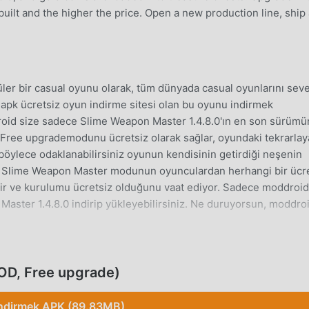
 built and the higher the price. Open a new production line, ship
r bir casual oyunu olarak, tüm dünyada casual oyunlarını sev
apk ücretsiz oyun indirme sitesi olan bu oyunu indirmek
droid size sadece Slime Weapon Master 1.4.8.0'ın en son sürüm
 Free upgrademodunu ücretsiz olarak sağlar, oyundaki tekrarla
böylece odaklanabilirsiniz oyunun kendisinin getirdiği neşenin
ir Slime Weapon Master modunun oyunculardan herhangi bir ücr
ilir ve kurulumu ücretsiz olduğunu vaat ediyor. Sadece moddroid
 Master 1.4.8.0 indirip yükleyebilirsiniz. Ne duruyorsun, moddroi
OD, Free upgrade)
olarak, benzersiz oynanışı, dünya çapında çok sayıda hayran
yunlarından farklı olarak, Slime Weapon Master içinde, yalnızca
ndirmek APK (89.83MB)