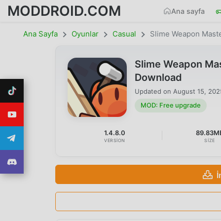
MODDROID.COM
Ana sayfa
Ana Sayfa
Oyunlar
Casual
Slime Weapon Mast
Slime Weapon Mas
Download
Updated on
August 15, 202
MOD: Free upgrade
1.4.8.0
89.83M
VERSION
SIZE
İ