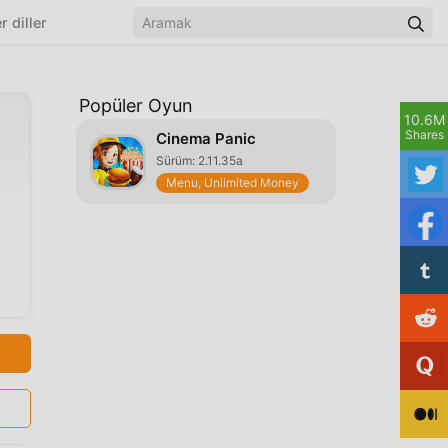
r diller
Popüler Oyun
10.6M
Shares
Cinema Panic
Sürüm: 2.11.35a
Menu, Unlimited Money