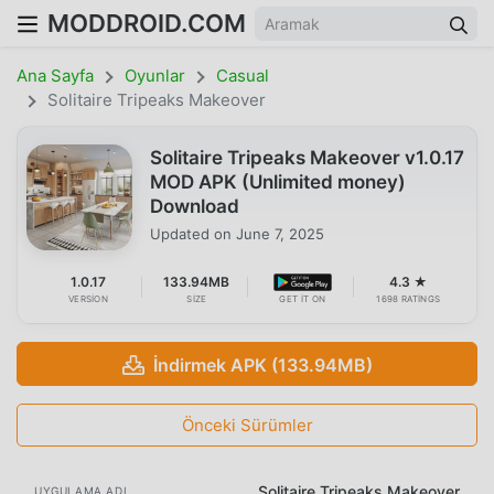
MODDROID.COM
Ana Sayfa
Oyunlar
Casual
Solitaire Tripeaks Makeover
Solitaire Tripeaks Makeover v1.0.17
MOD APK (Unlimited money)
Download
Updated on
June 7, 2025
1.0.17
133.94MB
4.3 ★
VERSION
SIZE
GET IT ON
1698 RATINGS
İndirmek APK (133.94MB)
Önceki Sürümler
Solitaire Tripeaks Makeover
UYGULAMA ADI