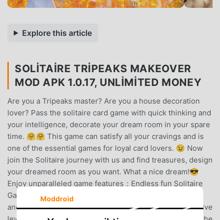
Explore this article
SOLITAIRE TRIPEAKS MAKEOVER
MOD APK 1.0.17, UNLIMITED MONEY
Are you a Tripeaks master? Are you a house decoration
lover? Pass the solitaire card game with quick thinking and
your intelligence, decorate your dream room in your spare
time. 🤗🤗 This game can satisfy all your cravings and is
one of the essential games for loyal card lovers. 😉 Now
join the Solitaire journey with us and find treasures, design
your dreamed room as you want. What a nice dream!😎
Enjoy unparalleled game features：Endless fun Solitaire
Gameplay- There are hundreds of levels for you to play,
Moddroid
and they're constantly being updated.- A variety of creative
levels give you a rich gaming experience, the effects of the