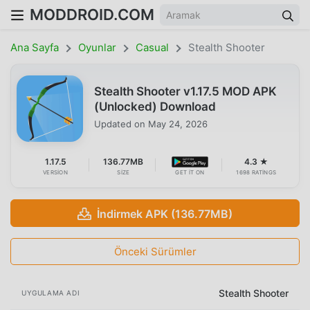
MODDROID.COM
Ana Sayfa
Oyunlar
Casual
Stealth Shooter
Stealth Shooter v1.17.5 MOD APK
(Unlocked) Download
Updated on
May 24, 2026
1.17.5
136.77MB
4.3 ★
VERSION
SIZE
GET IT ON
1698 RATINGS
İndirmek APK (136.77MB)
Önceki Sürümler
Stealth Shooter
UYGULAMA ADI