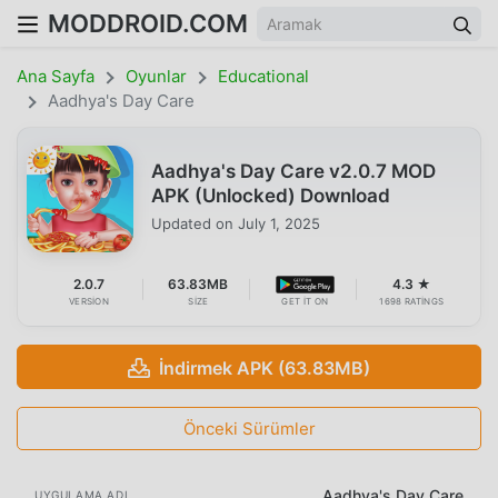
MODDROID.COM
Ana Sayfa
Oyunlar
Educational
Aadhya's Day Care
Aadhya's Day Care v2.0.7 MOD
APK (Unlocked) Download
Updated on
July 1, 2025
2.0.7
63.83MB
4.3 ★
VERSION
SIZE
GET IT ON
1698 RATINGS
İndirmek APK (63.83MB)
Önceki Sürümler
Aadhya's Day Care
UYGULAMA ADI