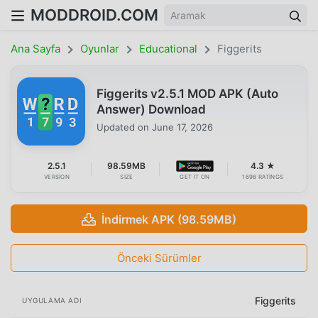
MODDROID.COM
Ana Sayfa
Oyunlar
Educational
Figgerits
Figgerits v2.5.1 MOD APK (Auto
Answer) Download
Updated on
June 17, 2026
2.5.1
98.59MB
4.3 ★
VERSION
SIZE
GET IT ON
1698 RATINGS
İndirmek APK (98.59MB)
Önceki Sürümler
Figgerits
UYGULAMA ADI