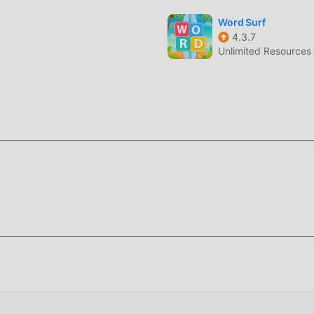
Word Surf
4.3.7
Unlimited Resources
enzersiz bir sanat stiline sahiptir ve yüksek kaliteli grafikleri,
da educational hayranını cezbetmiş ve karşılaştırmıştır. geleneks
ellenmiş bir sanal motoru benimsedi ve cesur yükseltmeler yaptı
ük ölçüde iyileştirildi. educational orijinal stilini korurken,
irir ve mükemmel uyarlanabilirliğe sahip birçok farklı türde ap
erlerin mutluluğun tadını tam olarak çıkarmasını sağlar Food Qu
ndaki zenginliklerini/yeteneklerini/becerilerini biriktirmek için
 özelliği hem de eğlencesidir, ancak aynı zamanda birikim süre
 artık modların ortaya çıkması bu durumu yeniden yazdı. Burada,
"birikimi"" tekrarlamanıza gerek yok. Modlar, bu işlemi atlamanı
i çıkarmaya odaklanmanıza yardımcı olabilir.