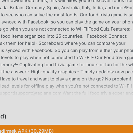
 worldwide food items; this will allow you to discover foods fro
da, Britain, Germany, Spain, Australia, Italy, India, and more!For
 to see who can solve the most foods. Our food trivia game is s
be synced with Facebook, so you can play the game on your phon
the go when you are not connected to Wi-Fi!Food Quiz Features:-
 food items organized into 25 countries.- Facebook Connect:
ask them for help!- Scoreboard where you can compare your
 is synced with Facebook. So you can play from either your ph
 levels to play when not connected to Wi-Fi!- Our Food trivia g
emory!- Captivating food trivia game for hours of fun for the w
ut the answer!- High-quality graphics.- Timely updates: new pa
Have to travel and want to play a game on the go? No problem!
oad levels for offline play when you’re not connected to Wi-Fi!
upport!support@taplane.com Want the full food trivia experien
om/FoodQuizTwitter: https://twitter.com/foodquizgame *All foo
opyright and/or trademark of their respective corporations. Th
r use of identification in an informational context qualifies as fa
ed)
ndirmek APK (30.29MB)