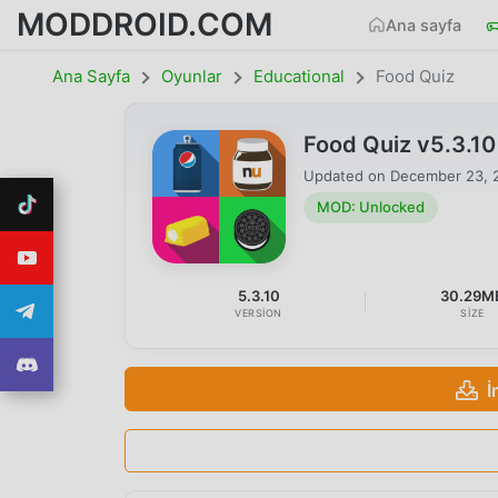
MODDROID.COM
Ana sayfa
Ana Sayfa
Oyunlar
Educational
Food Quiz
Food Quiz v5.3.1
Updated on
December 23, 
MOD: Unlocked
5.3.10
30.29M
VERSION
SIZE
İ