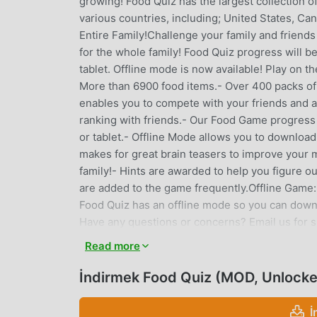
growing! Food Quiz has the largest collection of
various countries, including; United States, Cana
Entire Family!Challenge your family and friends
for the whole family! Food Quiz progress will 
tablet. Offline mode is now available! Play on 
More than 6900 food items.- Over 400 packs of
enables you to compete with your friends and 
ranking with friends.- Our Food Game progress
or tablet.- Offline Mode allows you to download
makes for great brain teasers to improve your m
family!- Hints are awarded to help you figure o
are added to the game frequently.Offline Game:
Food Quiz has an offline mode so you can downl
Have any questions or concerns? Email us for s
Follow us on:Facebook: https://www.facebook.c
Read more
brands shown or represented in this game are c
use of low-resolution images in this trivia app fo
İndirmek Food Quiz (MOD, Unlock
use under copyright law.
İ