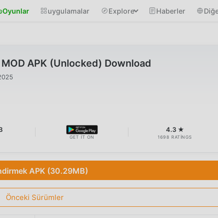
Oyunlar
uygulamalar
Explore
Haberler
Diğe
0 MOD APK (Unlocked) Download
2025
B
4.3 ★
GET IT ON
1698 RATINGS
ndirmek APK (30.29MB)
Önceki Sürümler