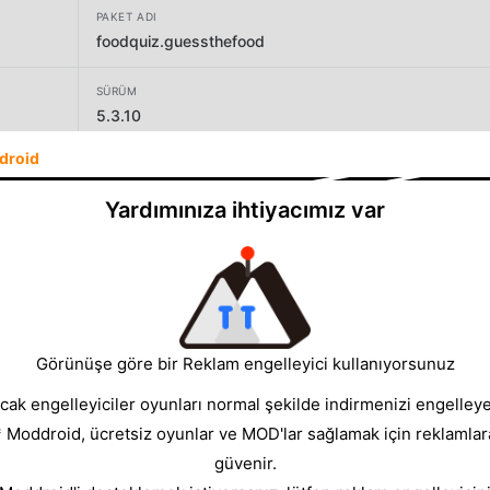
PAKET ADI
foodquiz.guessthefood
SÜRÜM
5.3.10
droid
GELIŞTIRICI
Trivia Box
Yardımınıza ihtiyacımız var
BOYUT
30.29MB
Görünüşe göre bir Reklam engelleyici kullanıyorsunuz
cak engelleyiciler oyunları normal şekilde indirmenizi engelleyeb
* Moddroid, ücretsiz oyunlar ve MOD'lar sağlamak için reklamlar
güvenir.