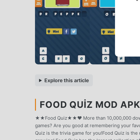
*
Explore this article
FOOD QUIZ MOD APK 
★★Food Quiz★★♥ More than 10,000,000 downloa
games? Are you good at remembering your favor
Quiz is the trivia game for you!Food Quiz is th