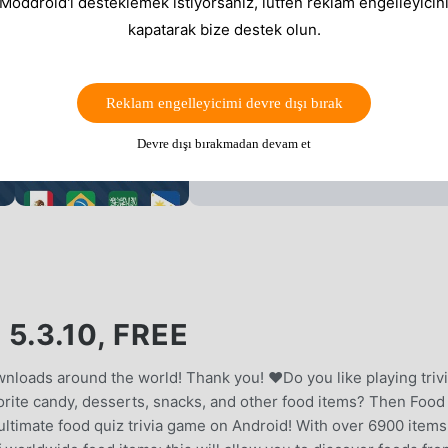
 Moddroid'i desteklemek istiyorsanız, lütfen reklam engelleyicini
kapatarak bize destek olun.
Reklam engelleyicimi devre dışı bırak
Devre dışı bırakmadan devam et
5.3.10, FREE
ds around the world! Thank you! ♥Do you like playing triv
ite candy, desserts, snacks, and other food items? Then Food
e ultimate food quiz trivia game on Android! With over 6900 item