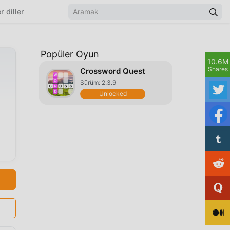
r diller
Popüler Oyun
10.6M
Shares
Crossword Quest
Sürüm: 2.3.9
Unlocked