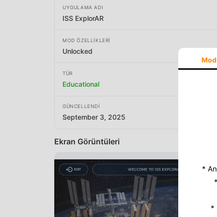
UYGULAMA ADI
ISS ExplorAR
MOD ÖZELLIKLERI
Unlocked
Mod
TÜR
Educational
GÜNCELLENDI
September 3, 2025
Ekran Görüntüleri
* An
*