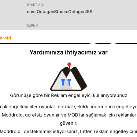
PAKET ADI
com.OctagonStudio.OctagonISS
SÜRÜM
1.01
droid
GELIŞTIRICI
Yardımınıza ihtiyacımız var
Octagon Studio
BOYUT
34.72MB
Görünüşe göre bir Reklam engelleyici kullanıyorsunuz
cak engelleyiciler oyunları normal şekilde indirmenizi engelleyeb
* Moddroid, ücretsiz oyunlar ve MOD'lar sağlamak için reklamlar
güvenir.
 Moddroid'i desteklemek istiyorsanız, lütfen reklam engelleyicini