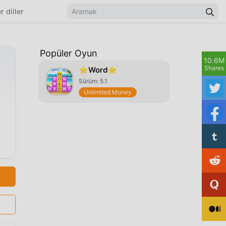
r diller
Popüler Oyun
10.6M
Shares
⭐Word⭐
Sürüm: 5.1
Unlimited Money