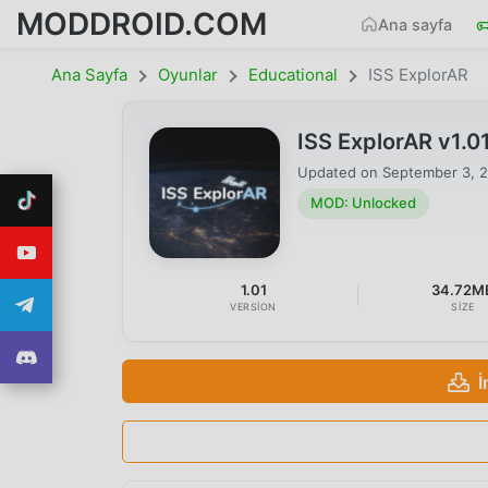
MODDROID.COM
Ana sayfa
Ana Sayfa
Oyunlar
Educational
ISS ExplorAR
ISS ExplorAR v1.
Updated on
September 3, 
MOD: Unlocked
1.01
34.72M
VERSION
SIZE
İ