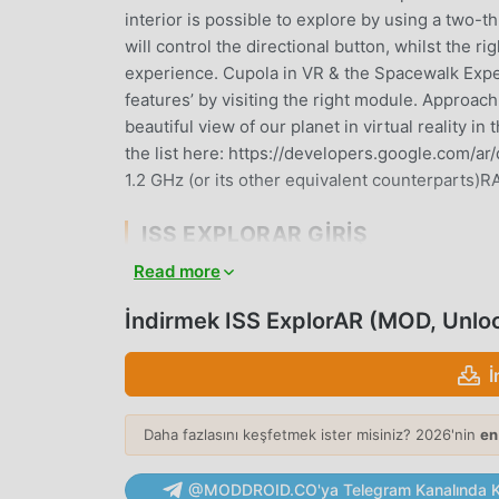
interior is possible to explore by using a two-
will control the directional button, whilst the 
experience. Cupola in VR & the Spacewalk Expe
features’ by visiting the right module. Approac
beautiful view of our planet in virtual realit
the list here: https://developers.google.com/a
1.2 GHz (or its other equivalent counterparts
ISS EXPLORAR GIRIŞ
Read more
ISS ExplorAR Son zamanlarda çok popüler bir e
birçok hayran kazandı. Dünyanın en büyük mod 
İndirmek ISS ExplorAR (MOD, Unlo
istiyorsanız -- moddroid en iyi seçiminiz. modd
olarak sunmakla kalmaz, aynı zamanda Freemodu
İ
kaydetmenize yardımcı olur, böylece odaklanabil
moddroid, herhangi bir ISS ExplorAR modunun o
güvenli, kullanılabilir ve kurulumu ücretsiz old
Daha fazlasını keşfetmek ister misiniz? 2026'nin
en
tıklamayla ISS ExplorAR 1.01 indirip yükleyebili
@MODDROID.CO'ya Telegram Kanalında Ka