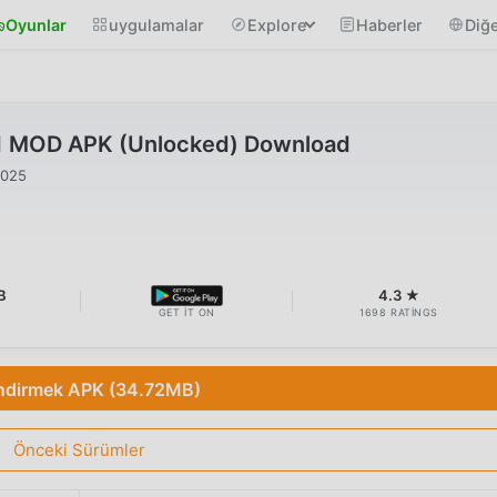
Oyunlar
uygulamalar
Explore
Haberler
Diğe
01 MOD APK (Unlocked) Download
2025
B
4.3 ★
GET IT ON
1698 RATINGS
ndirmek APK (34.72MB)
Önceki Sürümler