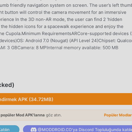
thumb friendly navigation system on screen. The user’s left thum
right button will control the camera movement for an immersive
rience In the 3D non-AR mode, the user can find 2 ‘hidden
h the hidden icons for a spacewalk experience and enjoy the
y in the Cupola.Minimum RequirementsARCore-supported devices 
r/devices)OS: Android 7.0 (Nougat) (API Level 24)Chipset: Qual
)RAM: 3 GBCamera: 8 MPInternal memory available: 500 MB
ducational oyunu olarak, tüm dünyada educational oyunlarını s
apk ücretsiz oyun indirme sitesi olan bu oyunu indirmek
cked)
roid size sadece ISS ExplorAR 1.01'ın en son sürümünü ücretsiz
nu ücretsiz olarak sağlar, oyundaki tekrarlayan mekanik görev
ndirmek APK (34.72MB)
irsiniz oyunun kendisinin getirdiği neşenin tadını çıkarmak üze
yunculardan herhangi bir ücret talep etmeyeceğini ve %100
uğunu vaat ediyor. Sadece moddroid istemcisini indirin, tek
 popüler Mod APK'larına
göz atın.
Popüler Modla
rsiniz. Ne duruyorsun, moddroid'i indir ve oyna!
tılın
@MODDROID.CO'ya Discord Topluluğunda katılı