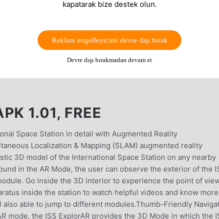
kapatarak bize destek olun.
Reklam engelleyicimi devre dışı bırak
Devre dışı bırakmadan devam et
PK 1.01, FREE
tional Space Station in detail with Augmented Reality
ltaneous Localization & Mapping (SLAM) augmented reality
listic 3D model of the International Space Station on any nearby
around in the AR Mode, the user can observe the exterior of the 
module. Go inside the 3D interior to experience the point of vie
ratus inside the station to watch helpful videos and know more
ill also able to jump to different modules.Thumb-Friendly Naviga
 mode, the ISS ExplorAR provides the 3D Mode in which the 