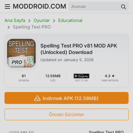
MODDROID.COM
Ana Sayfa
Oyunlar
Educational
Spelling Test PRO
Spelling Test PRO v81 MOD APK
(Unlocked) Download
Updated on
January 5, 2026
81
12.58MB
4.3 ★
VERSION
SIZE
GET IT ON
1698 RATINGS
İndirmek APK (12.58MB)
Önceki Sürümler
Spelling Test PRO
UYGULAMA ADI