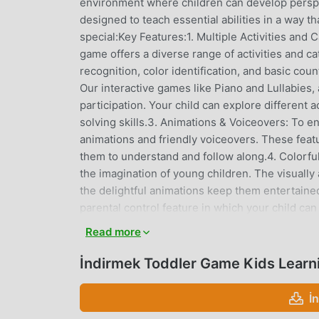
environment where children can develop perspect
designed to teach essential abilities in a way 
special:Key Features:1. Multiple Activities and
game offers a diverse range of activities and ca
recognition, color identification, and basic cou
Our interactive games like Piano and Lullabies,
participation. Your child can explore different 
solving skills.3. Animations & Voiceovers: To 
animations and friendly voiceovers. These featu
them to understand and follow along.4. Colorful
the imagination of young children. The visually
the delightful animations keep them entertained.
parental control feature in which your child ca
We are committed to providing the best learnin
Read more
content and features, ensuring that there’s alwa
of entertainment and education with Toddler 
İndirmek Toddler Game Kids Learn
essential skills, and grow with confidence.Websit
İ
TODDLER GAME KIDS LEARNING 