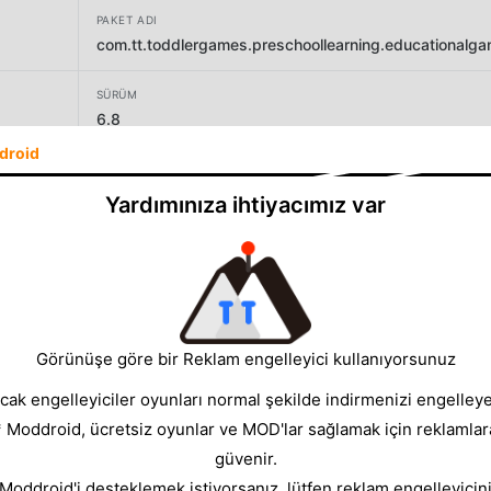
PAKET ADI
com.tt.toddlergames.preschoollearning.educationalg
SÜRÜM
6.8
droid
GELIŞTIRICI
Toy Tap LLP
Yardımınıza ihtiyacımız var
BOYUT
189.09MB
Görünüşe göre bir Reklam engelleyici kullanıyorsunuz
cak engelleyiciler oyunları normal şekilde indirmenizi engelleyeb
* Moddroid, ücretsiz oyunlar ve MOD'lar sağlamak için reklamlar
güvenir.
 Moddroid'i desteklemek istiyorsanız, lütfen reklam engelleyicini