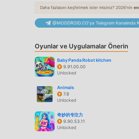
Toddler Game Kids Learning Son zamanlarda çok
Daha fazlasını keşfetmek ister misiniz? 2026'nin
en
oyunlarını seven birçok hayran kazandı. Dünyan
indirmek istiyorsanız -- moddroid en iyi seçim
@MODDROID.CO'ya Telegram Kanalında Ka
sürümünü ücretsiz olarak sunmakla kalmaz, ayn
mekanik görevleri kaydetmenize yardımcı olur, 
tadını çıkarmak üzerine. moddroid, herhangi b
Oyunlar ve Uygulamalar Önerin
ücret talep etmeyeceğini ve %100 güvenli, kulla
moddroid istemcisini indirin, tek tıklamayla Tod
Baby Panda Robot kitchen
9.91.00.00
duruyorsun, moddroid'i indir ve oyna!
Unlocked
EŞSIZ OYUN
Animals
Toddler Game Kids Learning Popüler bir educati
7.8
Unlocked
hayran kazanmasına yardımcı oldu. Geleneksel e
içinde, yalnızca acemi eğitimini gözden geçirmen
奇妙的专注力
educational oyunlarının 【% getirdiği eğlenceni
9.90.53.11
moddroid, educational oyun severler için özel o
Unlocked
severlerle iletişim kurmanıza ve paylaşmanıza iz
educational tüm küresel ortaklarla oyun mutlu 