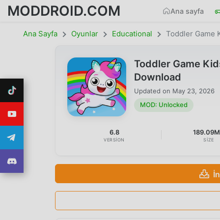
MODDROID.COM
Ana sayfa
Ana Sayfa
Oyunlar
Educational
Toddler Game K
Toddler Game Kid
Download
Updated on
May 23, 2026
MOD: Unlocked
6.8
189.09
VERSION
SIZE
İ