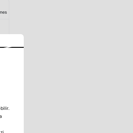
ames
ilir.
a
zi