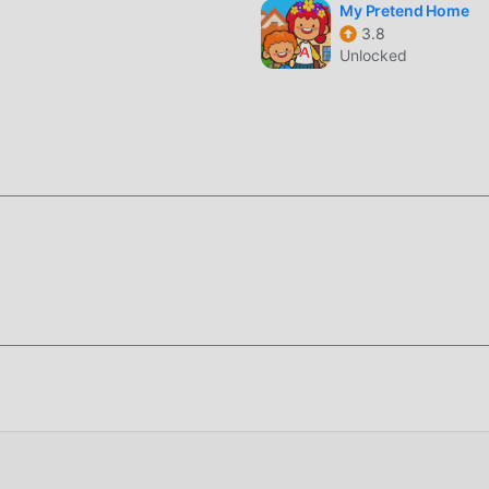
My Pretend Home
3.8
Unlocked
ame Kids Learning benzersiz bir sanat stiline sahiptir ve yükse
oddler Game Kids Learning 'yi çok sayıda educational hayranını
cational oyunlarına , Toddler Game Kids Learning 6.7 güncellenm
r yaptı. Daha ileri teknoloji ile oyunun ekran deneyimi büyük
 korurken, maksimum Kullanıcının duyusal deneyimini geliştirir ve
türde apk cep telefonu vardır, bu da tüm educational oyun severl
 Toddler Game Kids Learning 6.7 tarafından getirildi
ndaki zenginliklerini/yeteneklerini/becerilerini biriktirmek için
 özelliği hem de eğlencesidir, ancak aynı zamanda birikim süre
 artık modların ortaya çıkması bu durumu yeniden yazdı. Burada,
"birikimi"" tekrarlamanıza gerek yok. Modlar, bu işlemi atlamanı
i çıkarmaya odaklanmanıza yardımcı olabilir.