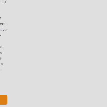
ully
r
pe
ent:
tive
-
for
re
e
 a
s:
 new
ift
/