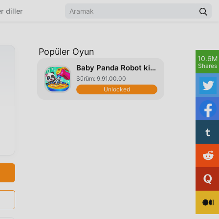
r diller
Popüler Oyun
10.6M
Shares
Baby Panda Robot kitchen
Sürüm: 9.91.00.00
Unlocked