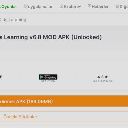
Oyunlar
uygulamalar
Explore
Haberler
Diğe
ids Learning
s Learning v6.8 MOD APK (Unlocked)
MB
4.3 ★
GET IT ON
1698 RATINGS
ndirmek APK (189.09MB)
Önceki Sürümler