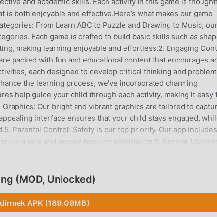
ive and academic skills. Each activity in this game is thoughtf
that is both enjoyable and effective.Here’s what makes our game
 Categories: From Learn ABC to Puzzle and Drawing to Music, ou
tegories. Each game is crafted to build basic skills such as sha
nting, making learning enjoyable and effortless.2. Engaging Cont
 are packed with fun and educational content that encourages ac
activities, each designed to develop critical thinking and problem
enhance the learning process, we’ve incorporated charming
res help guide your child through each activity, making it easy 
 Graphics: Our bright and vibrant graphics are tailored to captu
 appealing interface ensures that your child stays engaged, whil
5. Parental Control: Safety is our top priority. Our app includes
n enjoy a safe and secure learning experience.6. Regular Update
g experience for your child. Our team is constantly working on
ys something fresh and exciting in the app.Give your child the g
Games: Kids Learning. Watch them explore new games, develop
ing (MOD, Unlocked)
e: https://www.taptoy.io/Privacy Policy: http://taptoy.io/privacy
ndirmek APK (189.09MB)
GIRIŞ