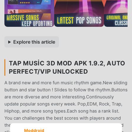
Explore this article
TAP MUSIC 3D MOD APK 1.9.2, AUTO
PERFECT/VIP UNLOCKED
A brand new and more fun music rhythm game.New sliding
button and star button ! Slides to follow the rhythm.Buttons
are more diverse and more interesting.Continuously
update popular songs every week. Pop,EDM, Rock, Trap,
Hiphop, and more song types.Each song has a rank list.
You can challenges the best scores with players around
the world.How to play1. Enjoy the music, tap the balls and
Moddroid