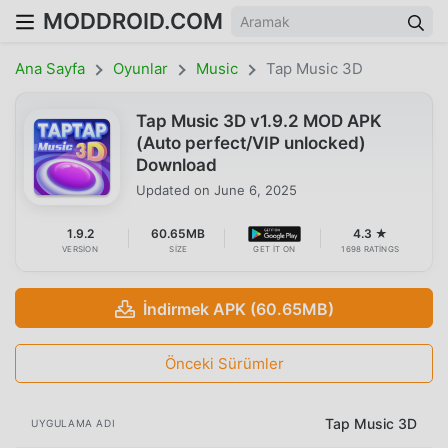
MODDROID.COM
Ana Sayfa
Oyunlar
Music
Tap Music 3D
Tap Music 3D v1.9.2 MOD APK
(Auto perfect/VIP unlocked)
Download
Updated on
June 6, 2025
1.9.2
60.65MB
4.3 ★
VERSION
SIZE
GET IT ON
1698 RATINGS
İndirmek APK (60.65MB)
Önceki Sürümler
Tap Music 3D
UYGULAMA ADI