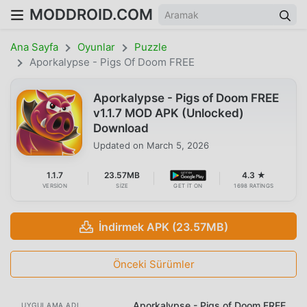
MODDROID.COM
Ana Sayfa
Oyunlar
Puzzle
Aporkalypse - Pigs Of Doom FREE
Aporkalypse - Pigs of Doom FREE
v1.1.7 MOD APK (Unlocked)
Download
Updated on
March 5, 2026
1.1.7
23.57MB
4.3 ★
VERSION
SIZE
GET IT ON
1698 RATINGS
İndirmek APK (23.57MB)
Önceki Sürümler
Aporkalypse - Pigs of Doom FREE
UYGULAMA ADI