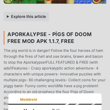
Explore this article
APORKALYPSE - PIGS OF DOOM
FREE MOD APK 1.1.7, FREE
The pig world is in danger! Follow the four heroes of ham
through the fires of hell and use brains, brawn and bacon
to stop the Aporkalypse!FULL FEATURED & FREE (with
ads!)Features:- Crazy aporkalyptic action adventure- 4
characters with unique powers- Innovative puzzles with
multiple pigs- 60 challenging levels- Collect coins for your
piggy bank- Funny comic worldWe have a pig problem!
According to an old prophecy the four Pigs of Doom
should proclaim the end of the world in a distant future.
Moddroid
But something went terribly wrong and the gates of
heaven and hell have already opened! Now it is up to the