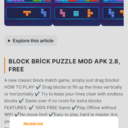
Explore this article
BLOCK BRICK PUZZLE MOD APK 2.8,
FREE
A new classic block match game, simply just drag blocks!
HOW TO PLAY: ✔️ Drag blocks to fill up the lines vertically
or horizontally ✔️ Try to keep your lines clear with endless
blocks ✔️ Game over if no room for extra blocks
FEATURES: ✔️ 100% FREE Game ✔️Play Offline without
WIFI ✔️No move limit ✔️Easy to play, hard to master Are
you ready to challenge? Let us be the master of block
Moddroid