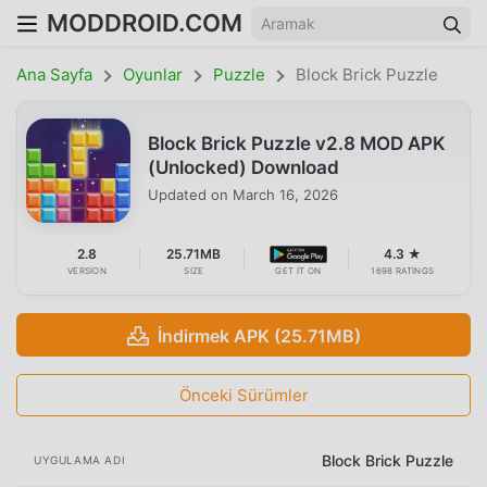
MODDROID.COM
Ana Sayfa
Oyunlar
Puzzle
Block Brick Puzzle
Block Brick Puzzle v2.8 MOD APK
(Unlocked) Download
Updated on
March 16, 2026
2.8
25.71MB
4.3 ★
VERSION
SIZE
GET IT ON
1698 RATINGS
İndirmek APK (25.71MB)
Önceki Sürümler
Block Brick Puzzle
UYGULAMA ADI