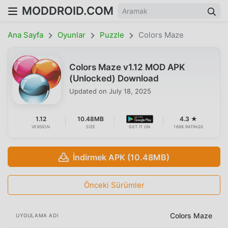
MODDROID.COM
Ana Sayfa
Oyunlar
Puzzle
Colors Maze
Colors Maze v1.12 MOD APK
(Unlocked) Download
Updated on
July 18, 2025
1.12
10.48MB
4.3 ★
VERSION
SIZE
GET IT ON
1698 RATINGS
İndirmek APK (10.48MB)
Önceki Sürümler
Colors Maze
UYGULAMA ADI