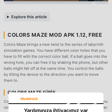
Explore this article
COLORS MAZE MOD APK 1.12, FREE
Colors Maze brings a new twist to the series of labyrinth
simulation games. You have different color holes that you
have to fill with the correct color ball. If a ball goes into the
wrong hole, you can free it by shaking the phone, but other
balls might fall off at the same time. You control the balls
by tilting the device to the direction you want to move
them to.
COLORS MAZE GIRIŞ
Moddroid
Colors Maze Son zamanlarda çok popüler bir puzzle oyunu
olarak, tüm dünyada puzzle oyunlarını seven birçok hayran
Yardımınıza ihtiyacımız var