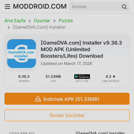
MODDROID.COM
Ana Sayfa
Oyunlar
Puzzle
[GameDVA.com] Installer
[GameDVA.com] Installer v9.36.3
MOD APK (Unlimited
Boosters/Lifes) Download
Updated on
March 17, 2026
9.36.3
51.33MB
4.3 ★
VERSION
SIZE
GET IT ON
1698 RATINGS
İndirmek APK (51.33MB)
Önceki Sürümler
[GameDVA.com] Installer
UYGULAMA ADI