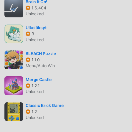
herhangi bir [GameDVA.com] Installer modunun
Brain It On!
1.6.404
oyunculardan herhangi bir ücret talep etmeyeceğini ve
Unlocked
%100 güvenli, kullanılabilir ve kurulumu ücretsiz olduğunu
vaat ediyor. Sadece moddroid istemcisini indirin, tek
Ulkoläksyt
tıklamayla [GameDVA.com] Installer 9.36.3 indirip
3
yükleyebilirsiniz. Ne duruyorsun, moddroid'i indir ve oyna!
Unlocked
EŞSIZ OYUN
BLEACH Puzzle
1.1.0
[GameDVA.com] Installer Popüler bir puzzle oyunu olarak,
Menu/Auto Win
benzersiz oynanışı, dünya çapında çok sayıda hayran
kazanmasına yardımcı oldu. Geleneksel puzzle
Merge Castle
oyunlarından farklı olarak, [GameDVA.com] Installer içinde,
1.2.1
yalnızca acemi eğitimini gözden geçirmeniz yeterlidir,
Unlocked
böylece tüm oyuna kolayca başlayabilir ve klasik puzzle
oyunlarının 【% getirdiği eğlencenin tadını çıkarabilirsiniz.
Classic Brick Game
game_name%】 9.36.3. Aynı zamanda moddroid, puzzle
1.2
Unlocked
oyun severler için özel olarak bir platform inşa etti ve
dünyadaki tüm puzzle oyun severlerle iletişim kurmanıza