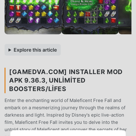
Explore this article
[GAMEDVA.COM] INSTALLER MOD
APK 9.36.3, UNLIMITED
BOOSTERS/LIFES
Enter the enchanting world of Maleficent Free Fall and
embark on a mesmerizing journey through the realms of
darkness and light. Inspired by Disney's epic live-action
film, Maleficent Free Fall invites you to delve into the
untold story of Maleficent and uncover the secrets of her