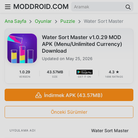
MODDROID.COM
Ana Sayfa
Oyunlar
Puzzle
Water Sort Master
Water Sort Master v1.0.29 MOD
APK (Menu/Unlimited Currency)
Download
Updated on
May 25, 2026
1.0.29
43.57MB
4.3 ★
VERSION
SIZE
GET IT ON
1698 RATINGS
İndirmek APK (43.57MB)
Önceki Sürümler
Water Sort Master
UYGULAMA ADI