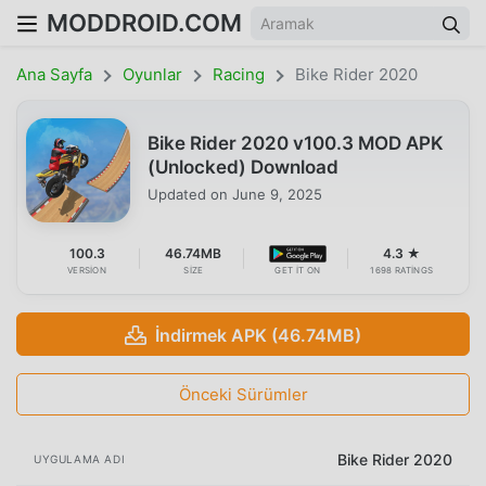
MODDROID.COM
Ana Sayfa
Oyunlar
Racing
Bike Rider 2020
Bike Rider 2020 v100.3 MOD APK
(Unlocked) Download
Updated on
June 9, 2025
100.3
46.74MB
4.3 ★
VERSION
SIZE
GET IT ON
1698 RATINGS
İndirmek APK (46.74MB)
Önceki Sürümler
Bike Rider 2020
UYGULAMA ADI