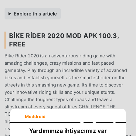
Explore this article
BIKE RIDER 2020 MOD APK 100.3,
FREE
Bike Rider 2020 is an adventurous riding game with
amazing challenges, crazy missions and fast paced
gameplay. Play through an incredible variety of advanced
bikes and establish yourself as the smartest rider on the
streets in this smashing new game. It’s time to discover
your innovative riding skills and your unique stunts.
Challenge the toughest types of roads and leave a
slipstream at every squeal of tires.CHALLENGE THE
TOUGHTEST ROADSAccelerate your motorbike to the
Moddroid
highest speed, survive without falling off the path and
reach the finish line within the shortest time to be on the
Yardımınıza ihtiyacımız var
top. Drive your vehicle in hustling cities, deep forests, long