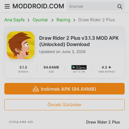
MODDROID.COM
Ana Sayfa
Oyunlar
Racing
Draw Rider 2 Plus
Draw Rider 2 Plus v3.1.3 MOD APK
(Unlocked) Download
Updated on
June 3, 2026
3.1.3
94.64MB
4.3 ★
VERSION
SIZE
GET IT ON
1698 RATINGS
İndirmek APK (94.64MB)
Önceki Sürümler
Draw Rider 2 Plus
UYGULAMA ADI