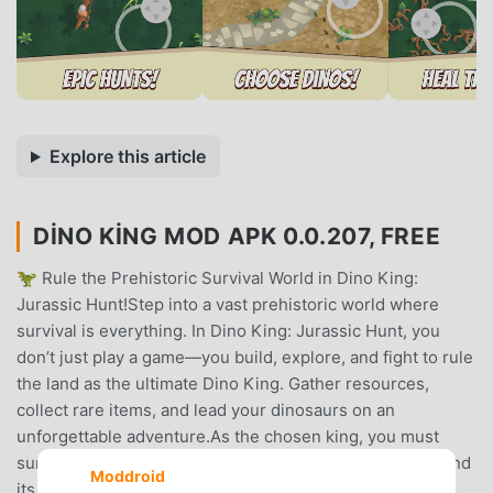
Explore this article
DINO KING MOD APK 0.0.207, FREE
🦖 Rule the Prehistoric Survival World in Dino King:
Jurassic Hunt!Step into a vast prehistoric world where
survival is everything. In Dino King: Jurassic Hunt, you
don’t just play a game—you build, explore, and fight to rule
the land as the ultimate Dino King. Gather resources,
collect rare items, and lead your dinosaurs on an
unforgettable adventure.As the chosen king, you must
survive against fierce enemies like the Tyrannosaurus and
Moddroid
its powerful minions. Find, hatch, and upgrade your