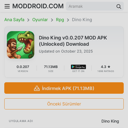
MODDROID.COM
Ana Sayfa
Oyunlar
Rpg
Dino King
Dino King v0.0.207 MOD APK
(Unlocked) Download
Updated on
October 23, 2025
0.0.207
71.13MB
4.3 ★
VERSION
SIZE
GET IT ON
1698 RATINGS
İndirmek APK (71.13MB)
Önceki Sürümler
Dino King
UYGULAMA ADI