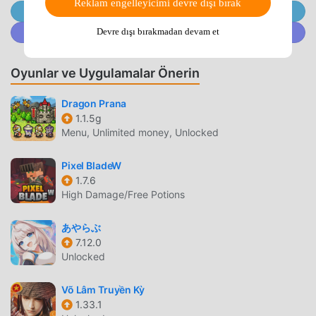
next battle.⏳ Idle Gameplay with Endless ProgressYour
Reklam engelleyicimi devre dışı bırak
@MODDROID.CO'ya Telegram Kanalında Katılın
dinos continue to fight, gather resources, and grow
@MODDROID.CO'ya Discord Topluluğunda katılın
Devre dışı bırakmadan devam et
stronger even when you're away. Enjoy a seamless idle
game experience with constant upgrades and rewards.🌍
Explore a Living Prehistoric WorldDiscover a dynamic
Oyunlar ve Uygulamalar Önerin
world filled with danger, adventure, and opportunity.
Dragon Prana
Encounter new enemies, explore unknown lands, and
1.1.5g
become the ruler of the Jurassic era.🎮 Play whenever
Menu, Unlimited money, Unlocked
you want!Play anytime, anywhere—online or offline. Build
your survival strategy and lead your dinosaurs to victory.
Pixel BladeW
🔥 Download Dino King: Jurassic Hunt now and conquer
1.7.6
the ultimate survival adventure! Become the king, control
High Damage/Free Potions
the land, and rule the prehistoric world!
あやらぶ
DINO KING GIRIŞ
7.12.0
Unlocked
Dino King Son zamanlarda çok popüler bir rpg oyunu
olarak, tüm dünyada rpg oyunlarını seven birçok hayran
Võ Lâm Truyền Kỳ
kazandı. Dünyanın en büyük mod apk ücretsiz oyun
1.33.1