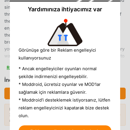
available in English only. ◆ PrologueA century has passed
since the events of DRAGON QUEST, during which time
Yardımınıza ihtiyacımız var
three new nations have been founded by the offspring of
the great hero of Alefgard.But the peace they have long
enjoyed is no more. Demon hosts summoned forth from
the darkness by the fallen High Priest Hargon have
brought the land to the brink of ruin once again.Now, the
young prince of Midenhall—a descendant of the legendary
Görünüşe göre bir Reklam engelleyici
warrior Erdrick—must set out to find the two other heirs to
kullanıyorsunuz
the heroic bloodline so that together they might defeat the
Read more
* Ancak engelleyiciler oyunları normal
nefarious Hargon and restore peace to their world.◆
şekilde indirmenizi engelleyebilir.
Game Features・Whether you’re keen to pick up where
İndirmek DQ2 (MOD, Unlimited Money)
the first part of the Erdrick Trilogy left off, or are entirely
* Moddroid, ücretsiz oyunlar ve MOD'lar
new to the series, DRAGON QUEST II: Luminaries of the
sağlamak için reklamlara güvenir.
İndirmek APK (44.32MB)
Legendary Line is sure to take you on an unforgettable
* Moddroid'i desteklemek istiyorsanız, lütfen
journey.・In this early example of an open-world
reklam engelleyicinizi kapatarak bize destek
Daha fazlasını keşfetmek ister misiniz?
adventure, players are free to wander the wilds, brave
2026'nin
en popüler Mod APK'larına
göz
Popüler Modlar →
olun.
monster-infested dungeons, or take to the seas in search
atın.
of new lands—discovering ever more powerful abilities