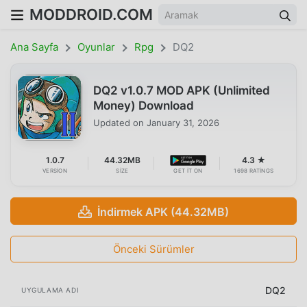
MODDROID.COM
Ana Sayfa
Oyunlar
Rpg
DQ2
DQ2 v1.0.7 MOD APK (Unlimited
Money) Download
Updated on
January 31, 2026
1.0.7
44.32MB
4.3 ★
VERSION
SIZE
GET IT ON
1698 RATINGS
İndirmek APK (44.32MB)
Önceki Sürümler
DQ2
UYGULAMA ADI