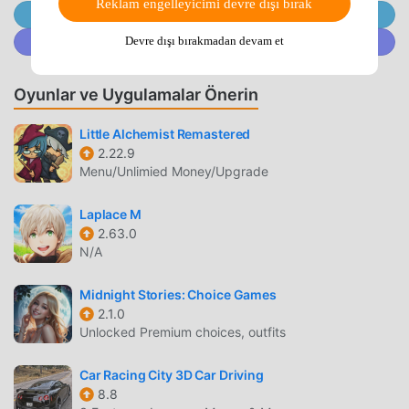
Reklam engelleyicimi devre dışı bırak
and valuable treasures along the way!・Simple, Intuitive
@MODDROID.CO'ya Telegram Kanalında Katılın
ControlsThe game’s controls are designed to work
@MODDROID.CO'ya Discord Topluluğunda katılın
Devre dışı bırakmadan devam et
perfectly with the vertical layout of any modern mobile
device, and the position of the movement button can be
Oyunlar ve Uygulamalar Önerin
changed to facilitate both one- and two-handed play.・
Experience the multi-million selling series, beloved both in
Little Alchemist Remastered
Japan and beyond, and see how the masterful talents of
2.22.9
series creator Yuji Horii first combined with the
Menu/Unlimied Money/Upgrade
revolutionary synthesizer sounds of Koichi Sugiyama and
the wildly popular manga illustrations of Akira Toriyama to
Laplace M
create a gaming sensation.◆ Supported Android
2.63.0
Devices/Operating Systems ◆・Devices running
N/A
AndroidOS version 8.0 or above.
Midnight Stories: Choice Games
DQ2 GIRIŞ
2.1.0
Unlocked Premium choices, outfits
DQ2 Son zamanlarda çok popüler bir rpg oyunu olarak, tüm
dünyada rpg oyunlarını seven birçok hayran kazandı.
Car Racing City 3D Car Driving
Dünyanın en büyük mod apk ücretsiz oyun indirme sitesi
8.8