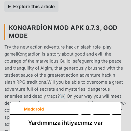
Explore this article
KONGARDION MOD APK 0.7.3, GOD
MODE
Try the new action adventure hack n slash role-play
game!Kongardion is a story about good and evil, the
courage of the marvellous Guild, safeguarding the peace
and tranquility of Algim, that generously brushed with the
tastiest sauce of the greatest action adventure hack n
slash RPG traditions.Will you be able to overcome a great
adventure full of secrets and mysteries, dangerous
enemies and deadly traps?☠ On your way you will meet
dense forests, gloomy caves, abandoned dungeons, snow-
Moddroid
covered fields. At the end of each act, a special boss with
special game mechanics awaits you. During your
Yardımınıza ihtiyacımız var
adventure, you will come across a variety of puzzles,