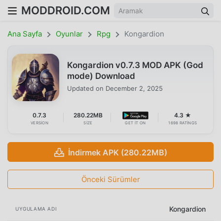
MODDROID.COM
Ana Sayfa
Oyunlar
Rpg
Kongardion
Kongardion v0.7.3 MOD APK (God
mode) Download
Updated on
December 2, 2025
0.7.3
280.22MB
4.3 ★
VERSION
SIZE
GET IT ON
1698 RATINGS
İndirmek APK (280.22MB)
Önceki Sürümler
Kongardion
UYGULAMA ADI