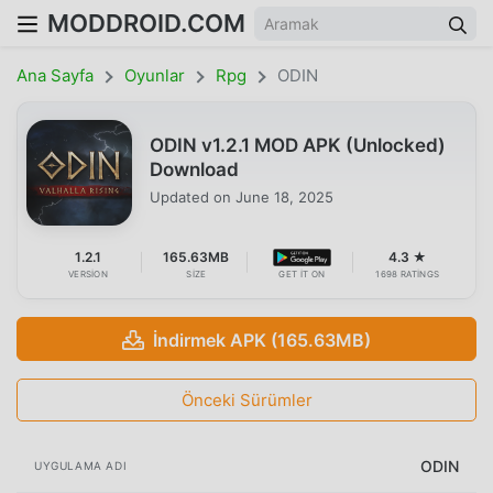
MODDROID.COM
Ana Sayfa
Oyunlar
Rpg
ODIN
ODIN v1.2.1 MOD APK (Unlocked)
Download
Updated on
June 18, 2025
1.2.1
165.63MB
4.3 ★
VERSION
SIZE
GET IT ON
1698 RATINGS
İndirmek APK (165.63MB)
Önceki Sürümler
ODIN
UYGULAMA ADI