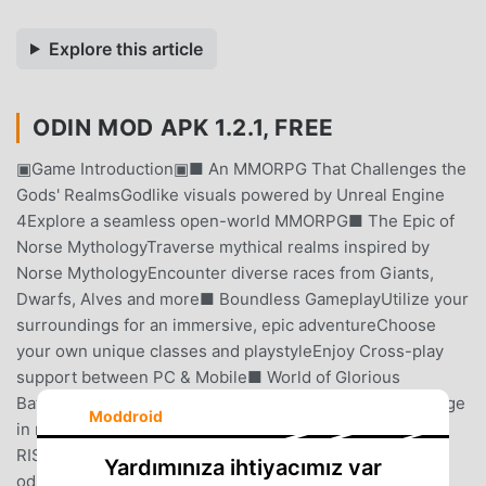
Explore this article
ODIN MOD APK 1.2.1, FREE
▣Game Introduction▣■ An MMORPG That Challenges the
Gods' RealmsGodlike visuals powered by Unreal Engine
4Explore a seamless open-world MMORPG■ The Epic of
Norse MythologyTraverse mythical realms inspired by
Norse MythologyEncounter diverse races from Giants,
Dwarfs, Alves and more■ Boundless GameplayUtilize your
surroundings for an immersive, epic adventureChoose
your own unique classes and playstyleEnjoy Cross-play
support between PC & Mobile■ World of Glorious
BattlesFight against Gods and Beasts from legendsEngage
Moddroid
in massive battles to claim Valhalla▣ODIN:VALHALLA
RISING Official Communities▣* Homepage:
Yardımınıza ihtiyacımız var
odinvalhallarising.kakaogames.com * Discord: