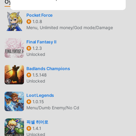
Oyunlar ve Uygulamalar Önerin
istemcisini indirin, tek tıklamayla ODIN 1.2.1 indirip
yükleyebilirsiniz. Ne duruyorsun, moddroid'i indir ve oyna!
Pocket Force
1.0.8
EŞSIZ OYUN
Menu, Unlimited money/God mode/Damage
ODIN Popüler bir rpg oyunu olarak, benzersiz oynanışı,
Final Fantasy II
dünya çapında çok sayıda hayran kazanmasına yardımcı
1.2.3
oldu. Geleneksel rpg oyunlarından farklı olarak, ODIN
Unlocked
içinde, yalnızca acemi eğitimini gözden geçirmeniz
yeterlidir, böylece tüm oyuna kolayca başlayabilir ve klasik
Badlands Champions
rpg oyunlarının 【% getirdiği eğlencenin tadını
1.5.148
çıkarabilirsiniz. game_name%】 1.2.1. Aynı zamanda
Unlocked
moddroid, rpg oyun severler için özel olarak bir platform
Loot Legends
inşa etti ve dünyadaki tüm rpg oyun severlerle iletişim
1.0.15
kurmanıza ve paylaşmanıza izin veriyor, ne bekliyorsunuz,
Menu/Dumb Enemy/No Cd
moddroid'e katılın ve keyfini çıkarın. rpg tüm küresel
ortaklarla oyun mutlu ediyor
픽셀 히어로
1.4.1
GÜZEL EKRAN
Unlocked