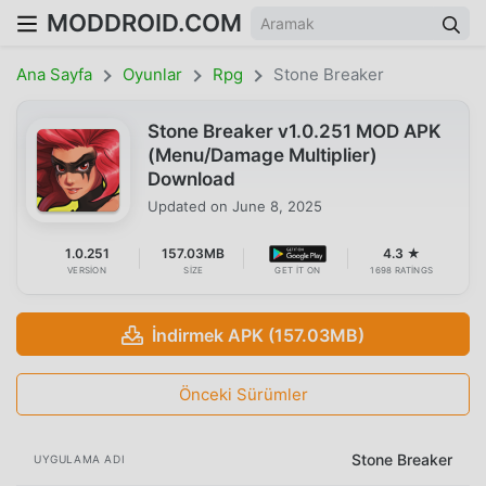
MODDROID.COM
Ana Sayfa
Oyunlar
Rpg
Stone Breaker
Stone Breaker v1.0.251 MOD APK
(Menu/Damage Multiplier)
Download
Updated on
June 8, 2025
1.0.251
157.03MB
4.3 ★
VERSION
SIZE
GET IT ON
1698 RATINGS
İndirmek APK (157.03MB)
Önceki Sürümler
Stone Breaker
UYGULAMA ADI