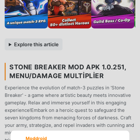
Explore this article
STONE BREAKER MOD APK 1.0.251,
MENU/DAMAGE MULTIPLIER
Experience the evolution of match-3 puzzles in 'Stone
Breaker' - a game where artistic beauty meets innovative
gameplay. Relax and immerse yourself in this engaging
experience!Embark on a heroic quest to safeguard the
seven kingdoms from menacing forces of darkness. Craft
your army, strategize, and repel invaders with cunning and
might!Key Features:Puzzle Mastery: Lead your heroes to
Moddroid