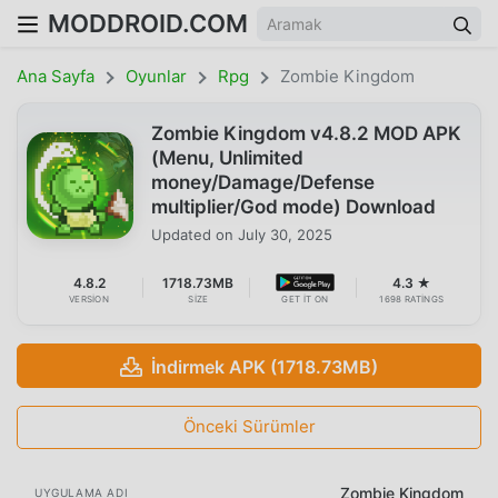
MODDROID.COM
Ana Sayfa
Oyunlar
Rpg
Zombie Kingdom
Zombie Kingdom v4.8.2 MOD APK
(Menu, Unlimited
money/Damage/Defense
multiplier/God mode) Download
Updated on
July 30, 2025
4.8.2
1718.73MB
4.3 ★
VERSION
SIZE
GET IT ON
1698 RATINGS
İndirmek APK (1718.73MB)
Önceki Sürümler
Zombie Kingdom
UYGULAMA ADI