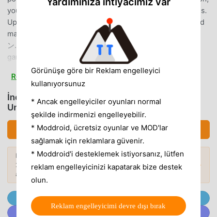
Yardımınıza ihtiyacımız var
you need to keep an eye on your money, power, and tools.
Upgrade your mining moneyfarm to get more out of it and
make more Bitcoin also known as 비트코인 or ビットコイ
ン.Become a Tycoon in Bitcoin Miner BroThe magic of
games that you don't have to play! Your bitcoin mining
empire keeps making money all the time. Log back in and
Görünüşe göre bir Reklam engelleyici
Read more
get big rewards as your crypto moneyfarm grow.Do
kullanıyorsunuz
Business Like a ProLike a CEO in the best business games,
İndirmek Crypto Mining Tycoon - Idle (MOD,
* Ancak engelleyiciler oyunları normal
plan how you will grow. Put your profits back into the
Unlocked)
şekilde indirmenizi engelleyebilir.
business, recruit management and open up new
moneyfarms all around the world. Your bitcoin mining
* Moddroid, ücretsiz oyunlar ve MOD'lar
İndirmek APK (220.38MB)
company will grow faster the smarter you play.Realistic
sağlamak için reklamlara güvenir.
Life ProgressionFeel the excitement of being rich and
* Moddroid'i desteklemek istiyorsanız, lütfen
Daha fazlasını keşfetmek ister misiniz?
successful as in Bitlife but with realistic crypto economics.
2026'nin
en popüler Mod APK'larına
göz
Popüler Modlar →
reklam engelleyicinizi kapatarak bize destek
As your mining rigs make more Bitcoin, 비트코인, and ビッ
atın.
olun.
トコイン, your bitcoin miner business will grow.Features: •
A real bitcoin miner simulation • Addictive idle miner
@MODDROID.CO'ya Telegram Kanalında Katılın
Reklam engelleyicimi devre dışı bırak
tycoon gameplay • Realistic crypto integration • Compete
@MODDROID.CO'ya Discord Topluluğunda katılın