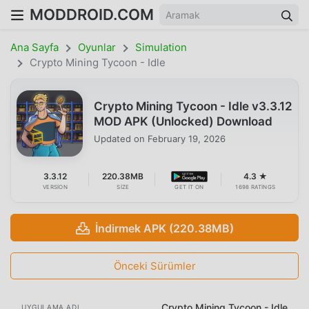
MODDROID.COM
Ana Sayfa
Oyunlar
Simulation
Crypto Mining Tycoon - Idle
Crypto Mining Tycoon - Idle v3.3.12
MOD APK (Unlocked) Download
Updated on
February 19, 2026
3.3.12
220.38MB
4.3 ★
VERSION
SIZE
GET IT ON
1698 RATINGS
İndirmek APK (220.38MB)
Önceki Sürümler
Crypto Mining Tycoon - Idle
UYGULAMA ADI