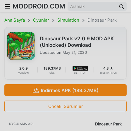
MODDROID.COM
Ana Sayfa
Oyunlar
Simulation
Dinosaur Park
Dinosaur Park v2.0.9 MOD APK
(Unlocked) Download
Updated on
May 21, 2026
2.0.9
189.37MB
4.3 ★
VERSION
SIZE
GET IT ON
1698 RATINGS
İndirmek APK (189.37MB)
Önceki Sürümler
Dinosaur Park
UYGULAMA ADI