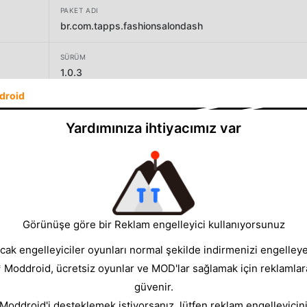
PAKET ADI
br.com.tapps.fashionsalondash
SÜRÜM
1.0.3
droid
GELIŞTIRICI
Tapps Games
Yardımınıza ihtiyacımız var
BOYUT
49.65MB
Görünüşe göre bir Reklam engelleyici kullanıyorsunuz
cak engelleyiciler oyunları normal şekilde indirmenizi engelleyeb
* Moddroid, ücretsiz oyunlar ve MOD'lar sağlamak için reklamlar
güvenir.
 Moddroid'i desteklemek istiyorsanız, lütfen reklam engelleyicini