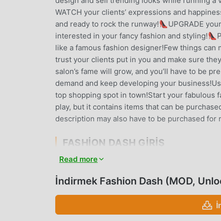
design and sell trending looks while running a 
WATCH your clients’ expressions and happiness 
and ready to rock the runway!👠UPGRADE your s
interested in your fancy fashion and styling!👠
like a famous fashion designer!Few things can ma
trust your clients put in you and make sure the
salon’s fame will grow, and you’ll have to be p
demand and keep developing your business!Use 
top shopping spot in town!Start your fabulous f
play, but it contains items that can be purchas
description may also have to be purchased for 
FASHION DASH GIRIŞ
Read more
Fashion Dash Son zamanlarda çok popüler bir s
birçok hayran kazandı. Dünyanın en büyük mod 
İndirmek Fashion Dash (MOD, Unl
istiyorsanız -- moddroid en iyi seçiminiz. mod
olarak sunmakla kalmaz, aynı zamanda Freemodu
İ
kaydetmenize yardımcı olur, böylece odaklanabil
moddroid, herhangi bir Fashion Dash modunun 