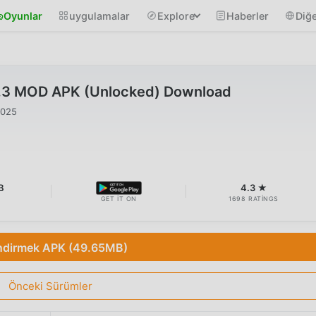
Oyunlar
uygulamalar
Explore
Haberler
Diğe
0.3 MOD APK (Unlocked) Download
2025
B
4.3 ★
GET IT ON
1698 RATINGS
ndirmek APK (49.65MB)
Önceki Sürümler