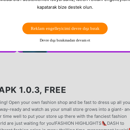
kapatarak bize destek olun.
Reklam engelleyicimi devre dışı bırak
Devre dışı bırakmadan devam et
PK 1.0.3, FREE
ng! Open your own fashion shop and be fast to dress up all you
unway-ready and watch as your small store grows into a giant- an
time well to put your store up there with the fanciest fashion
orld are just waiting for you!FASHION HIGHLIGHTS👠DASH to