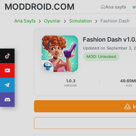
MODDROID.COM
Ana sayfa
Ana Sayfa
Oyunlar
Simulation
Fashion Dash
Fashion Dash v1.
Updated on
September 3, 
MOD: Unlocked
1.0.3
49.65M
VERSION
SIZE
İ