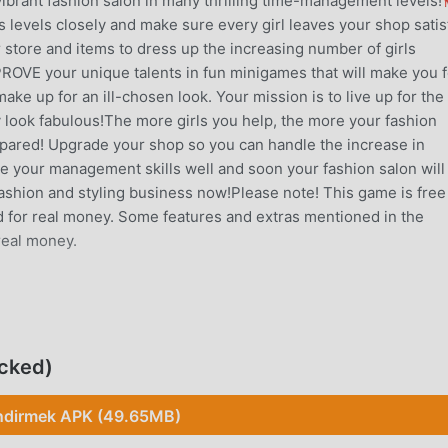
vibrant fashion salon in many thrilling time-management levels!
levels closely and make sure every girl leaves your shop satis
tore and items to dress up the increasing number of girls
PROVE your unique talents in fun minigames that will make you f
ke up for an ill-chosen look. Your mission is to live up for the
y look fabulous!The more girls you help, the more your fashion
repared! Upgrade your shop so you can handle the increase in
your management skills well and soon your fashion salon will
ashion and styling business now!Please note! This game is free
ed for real money. Some features and extras mentioned in the
real money.
imulation oyunu olarak, tüm dünyada simulation oyunlarını sev
apk ücretsiz oyun indirme sitesi olan bu oyunu indirmek
ocked)
droid size sadece Fashion Dash 1.0.3'ın en son sürümünü ücretsi
nu ücretsiz olarak sağlar, oyundaki tekrarlayan mekanik görev
ndirmek APK (49.65MB)
irsiniz oyunun kendisinin getirdiği neşenin tadını çıkarmak üze
oyunculardan herhangi bir ücret talep etmeyeceğini ve %100