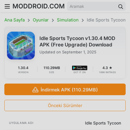
MODDROID.COM
Ana Sayfa
Oyunlar
Simulation
Idle Sports Tycoon
Idle Sports Tycoon v1.30.4 MOD
APK (Free Upgrade) Download
Updated on
September 1, 2025
1.30.4
110.29MB
4.3 ★
VERSION
SIZE
GET IT ON
1698 RATINGS
İndirmek APK (110.29MB)
Önceki Sürümler
Idle Sports Tycoon
UYGULAMA ADI