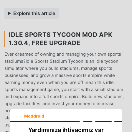
Explore this article
IDLE SPORTS TYCOON MOD APK
1.30.4, FREE UPGRADE
Ever dreamed of owning and managing your own sports
stadiums?Idle Sports Stadium Tycoon is an idle tycoon
simulator where you build stadiums, manage sports
businesses, and grow a massive sports empire while
earning money even when you are offline.In this idle
sports management game, you start with a small stadium
and expand into a full sports empire. Build new stadiums,
upgrade facilities, and invest your money to increase
profits. Hire managers to automate operations so your
Moddroid
stadiums continue earning idle cash without constant
tapping.Idle Sports Stadium Tycoon combines idle
Yardımınıza ihtiyacımız var
gameplay, business simulation, and sports management