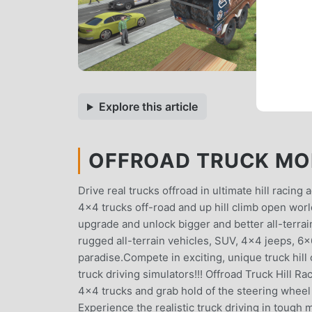
Explore this article
OFFROAD TRUCK MOD
Drive real trucks offroad in ultimate hill racing 
4x4 trucks off-road and up hill climb open worl
upgrade and unlock bigger and better all-terrain
rugged all-terrain vehicles, SUV, 4x4 jeeps, 6x
paradise.Compete in exciting, unique truck hill 
truck driving simulators!!! Offroad Truck Hill Ra
4x4 trucks and grab hold of the steering wheel 
Experience the realistic truck driving in tough 