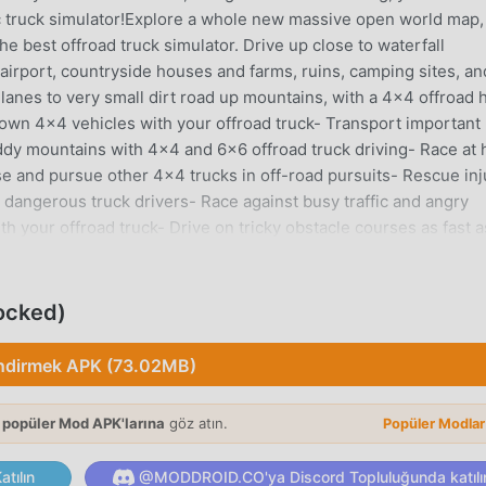
ic truck simulator!Explore a whole new massive open world map,
 the best offroad truck simulator. Drive up close to waterfall
 airport, countryside houses and farms, ruins, camping sites, an
lanes to very small dirt road up mountains, with a 4x4 offroad h
own 4x4 vehicles with your offroad truck- Transport important
ddy mountains with 4x4 and 6x6 offroad truck driving- Race at 
e and pursue other 4x4 trucks in off-road pursuits- Rescue in
 dangerous truck drivers- Race against busy traffic and angry
h your offroad truck- Drive on tricky obstacle courses as fast a
h wide open roads, mountains, and forests- Realistic 4x4 and 6
ing physics- High-quality 4x4 vehicles and 6x6 offroad trucks-
 to play driving controls, use touch, wheel and tilt controls!Yo
ocked)
ame Pickle Studios have been developing family-friendly games 
to promote responsible social values and healthy habits in a saf
ndirmek APK (73.02MB)
 popüler Mod APK'larına
göz atın.
Popüler Modla
imulation oyunu olarak, tüm dünyada simulation oyunlarını sev
tılın
@MODDROID.CO'ya Discord Topluluğunda katılı