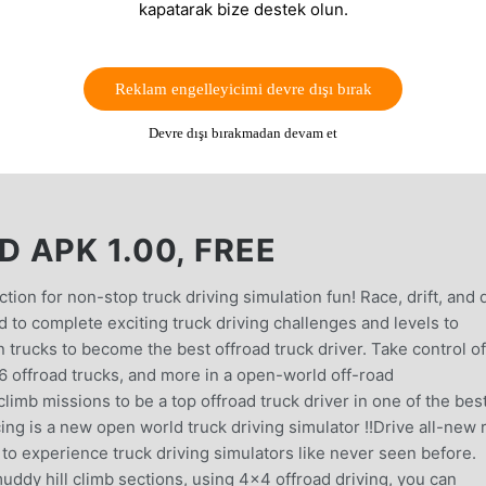
kapatarak bize destek olun.
Reklam engelleyicimi devre dışı bırak
Devre dışı bırakmadan devam et
 APK 1.00, FREE
action for non-stop truck driving simulation fun! Race, drift, and 
d to complete exciting truck driving challenges and levels to
 trucks to become the best offroad truck driver. Take control of
6 offroad trucks, and more in a open-world off-road
climb missions to be a top offroad truck driver in one of the bes
cing is a new open world truck driving simulator !!Drive all-new 
to experience truck driving simulators like never seen before.
muddy hill climb sections, using 4x4 offroad driving, you can