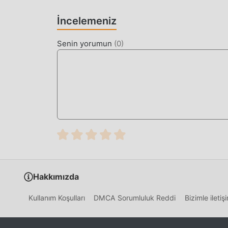
Geleneksel simulation oyunları gibi, Offroad Truck
İncelemeniz
haritaları ve karakterleri Offroad Truck 'yi çok 
simulation oyunlarına , Offroad Truck 1.00 günc
Senin yorumun
(
0
)
Daha ileri teknoloji ile oyunun ekran deneyimi büy
maksimum Kullanıcının duyusal deneyimini gelişt
telefonu vardır, bu da tüm simulation oyun seve
1.00 tarafından getirildi
EŞSIZ MOD
Geleneksel simulation oyunu, kullanıcıların oyun
zaman harcamasını gerektirir, bu da oyunun hem
kaçınılmaz olarak olacaktır. insanı yoruyor ama
enerjinizin çoğunu harcamanıza ve biraz sıkıcı "
Hakkımızda
kolayca yardımcı olabilir, böylece oyunun keyfin
Kullanım Koşulları
DMCA Sorumluluk Reddi
Bizimle ileti
ŞIMDI İNDIRIN
Moddroid uygulamasını yüklemek için indirme d