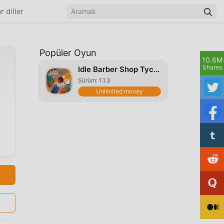
r diller
Popüler Oyun
10.6M
Shares
Idle Barber Shop Tycoon
Sürüm: 1.1.3
Unlimited money