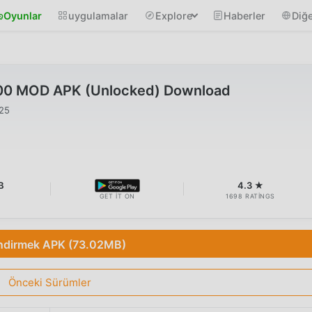
Oyunlar
uygulamalar
Explore
Haberler
Diğe
.00 MOD APK (Unlocked) Download
025
B
4.3 ★
GET IT ON
1698 RATINGS
ndirmek APK (73.02MB)
Önceki Sürümler