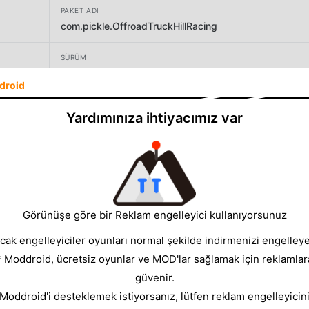
PAKET ADI
com.pickle.OffroadTruckHillRacing
SÜRÜM
1.00
droid
GELIŞTIRICI
Yardımınıza ihtiyacımız var
Game Pickle
BOYUT
73.02MB
Görünüşe göre bir Reklam engelleyici kullanıyorsunuz
cak engelleyiciler oyunları normal şekilde indirmenizi engelleyeb
* Moddroid, ücretsiz oyunlar ve MOD'lar sağlamak için reklamlar
güvenir.
 Moddroid'i desteklemek istiyorsanız, lütfen reklam engelleyicini