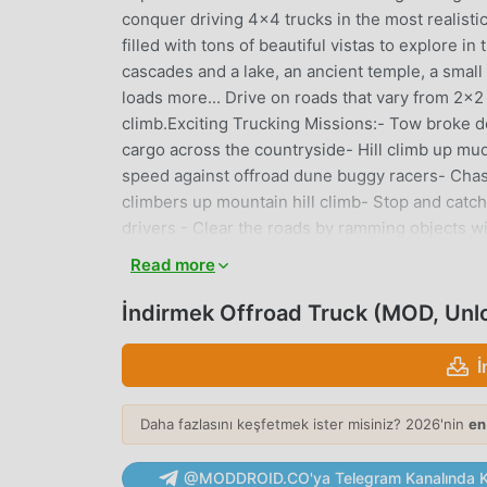
conquer driving 4x4 trucks in the most realist
filled with tons of beautiful vistas to explore in
cascades and a lake, an ancient temple, a small
loads more... Drive on roads that vary from 2x2 
climb.Exciting Trucking Missions:- Tow broke d
cargo across the countryside- Hill climb up mu
speed against offroad dune buggy racers- Chas
climbers up mountain hill climb- Stop and catch
drivers - Clear the roads by ramming objects wit
possibleFeatures:- Huge open world, filled wit
Read more
driving truck simulator- Realistic off-road driv
Dynamic camera angles, control any angle!- Easy
İndirmek Offroad Truck (MOD, Unl
adjust the quality button to play without lag.G
enjoyed by all, regardless of their age. We aim 
İ
and controlled environment.
Daha fazlasını keşfetmek ister misiniz? 2026'nin
en
OFFROAD TRUCK GIRIŞ
Offroad Truck Son zamanlarda çok popüler bir s
@MODDROID.CO'ya Telegram Kanalında Ka