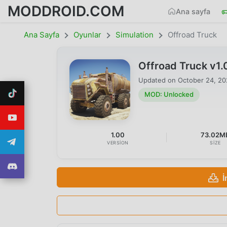
MODDROID.COM
Ana sayfa
Ana Sayfa
Oyunlar
Simulation
Offroad Truck
Offroad Truck v1
Updated on
October 24, 2
MOD: Unlocked
1.00
73.02M
VERSION
SIZE
İ