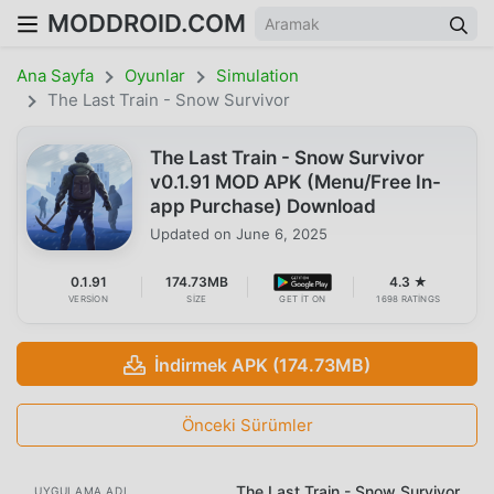
MODDROID.COM
Ana Sayfa
Oyunlar
Simulation
The Last Train - Snow Survivor
The Last Train - Snow Survivor
v0.1.91 MOD APK (Menu/Free In-
app Purchase) Download
Updated on
June 6, 2025
0.1.91
174.73MB
4.3 ★
VERSION
SIZE
GET IT ON
1698 RATINGS
İndirmek APK (174.73MB)
Önceki Sürümler
The Last Train - Snow Survivor
UYGULAMA ADI