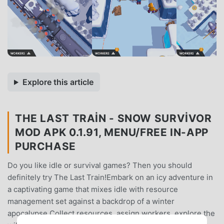
Explore this article
THE LAST TRAIN - SNOW SURVIVOR
MOD APK 0.1.91, MENU/FREE IN-APP
PURCHASE
Do you like idle or survival games? Then you should
definitely try The Last Train!Embark on an icy adventure in
a captivating game that mixes idle with resource
management set against a backdrop of a winter
apocalypse.Collect resources, assign workers, explore the