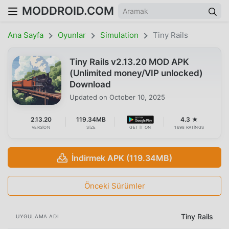
MODDROID.COM
Ana Sayfa
Oyunlar
Simulation
Tiny Rails
Tiny Rails v2.13.20 MOD APK
(Unlimited money/VIP unlocked)
Download
Updated on
October 10, 2025
2.13.20
119.34MB
4.3 ★
VERSION
SIZE
GET IT ON
1698 RATINGS
İndirmek APK (119.34MB)
Önceki Sürümler
Tiny Rails
UYGULAMA ADI