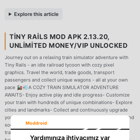
Explore this article
TINY RAILS MOD APK 2.13.20,
UNLIMITED MONEY/VIP UNLOCKED
Journey out on a relaxing train simulator adventure with
Tiny Rails - an idle railroad tycoon with cozy pixel
graphics. Travel the world, trade goods, transport
passengers and collect unique wagons - all at your own
pace 🚂💨A COZY TRAIN SIMULATOR ADVENTURE
AWAITS- Enjoy active play and idle progress- Customize
your train with hundreds of unique combinations- Explore
cities and landmarks- Collect and continuously upgrade
your trains and wagons- Delight in cozy pixel graphics and
Moddroid
soothing music- Trade goods at the many markets- Buy
train stations worldwide and become a railroad
Yardımınıza ihtiyacımız var
tycoonTRAVEL THE WORLDIn Tiny Rails you can set your