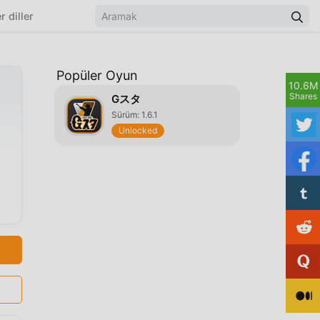
r diller
Popüler Oyun
10.6M
Shares
Gスタ
Sürüm: 1.6.1
Unlocked