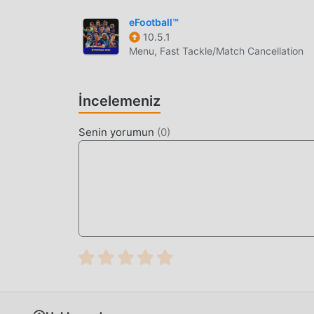
oyunu vardır. oyna, ne duruyorsun, hemen indir
eFootball™
10.5.1
Menu, Fast Tackle/Match Cancellation
İncelemeniz
Senin yorumun
(
0
)