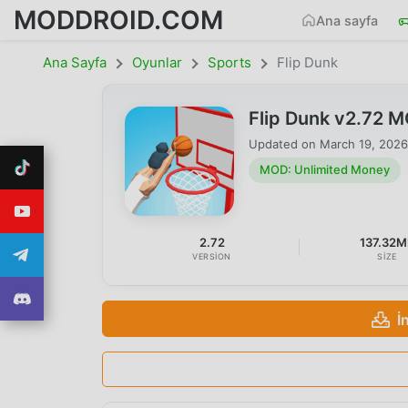
MODDROID.COM
Ana sayfa
Ana Sayfa
Oyunlar
Sports
Flip Dunk
Flip Dunk v2.72 
Updated on
March 19, 2026
MOD: Unlimited Money
2.72
137.32M
VERSION
SIZE
İ