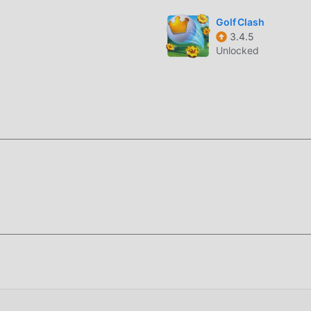
!
Golf Clash
3.4.5
Unlocked