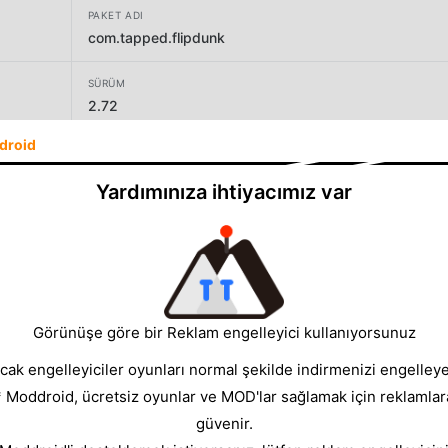
PAKET ADI
com.tapped.flipdunk
SÜRÜM
2.72
droid
GELIŞTIRICI
VOODOO
Yardımınıza ihtiyacımız var
BOYUT
137.32MB
Görünüşe göre bir Reklam engelleyici kullanıyorsunuz
cak engelleyiciler oyunları normal şekilde indirmenizi engelleyeb
* Moddroid, ücretsiz oyunlar ve MOD'lar sağlamak için reklamlar
güvenir.