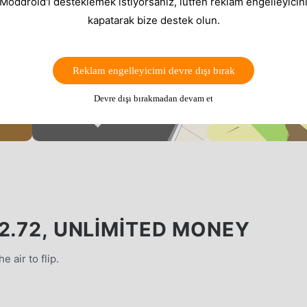
 Moddroid'i desteklemek istiyorsanız, lütfen reklam engelleyicini
kapatarak bize destek olun.
Reklam engelleyicimi devre dışı bırak
Devre dışı bırakmadan devam et
2.72, UNLIMITED MONEY
 air to flip.