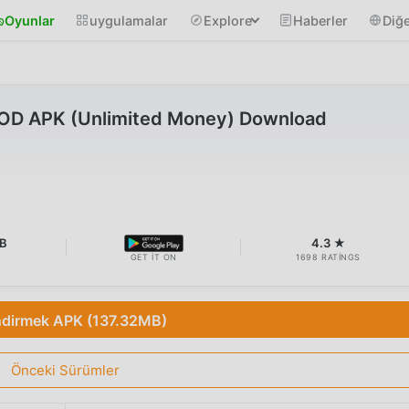
Oyunlar
uygulamalar
Explore
Haberler
Diğe
MOD APK (Unlimited Money) Download
B
4.3 ★
GET IT ON
1698 RATINGS
ndirmek APK (137.32MB)
Önceki Sürümler