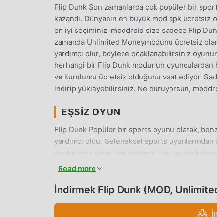
Flip Dunk Son zamanlarda çok popüler bir sport
kazandı. Dünyanın en büyük mod apk ücretsiz oy
en iyi seçiminiz. moddroid size sadece Flip Du
zamanda Unlimited Moneymodunu ücretsiz olara
yardımcı olur, böylece odaklanabilirsiniz oyunu
herhangi bir Flip Dunk modunun oyunculardan he
ve kurulumu ücretsiz olduğunu vaat ediyor. Sade
indirip yükleyebilirsiniz. Ne duruyorsun, moddro
EŞSIZ OYUN
Flip Dunk Popüler bir sports oyunu olarak, ben
yardımcı oldu. Geleneksel sports oyunlarından fa
geçirmeniz yeterlidir, böylece tüm oyuna kolayc
tadını çıkarabilirsiniz. game_name%】 2.72. Ayn
Read more
platform inşa etti ve dünyadaki tüm sports oyun
bekliyorsunuz, moddroid'e katılın ve keyfini çık
İndirmek Flip Dunk (MOD, Unlimit
GÜZEL EKRAN
İ