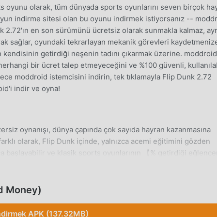
s oyunu olarak, tüm dünyada sports oyunlarını seven birçok ha
un indirme sitesi olan bu oyunu indirmek istiyorsanız -- modd
nk 2.72'ın en son sürümünü ücretsiz olarak sunmakla kalmaz, ay
k sağlar, oyundaki tekrarlayan mekanik görevleri kaydetmeniz
n kendisinin getirdiği neşenin tadını çıkarmak üzerine. moddroid
rhangi bir ücret talep etmeyeceğini ve %100 güvenli, kullanılab
ce moddroid istemcisini indirin, tek tıklamayla Flip Dunk 2.72
id'i indir ve oyna!
zersiz oynanışı, dünya çapında çok sayıda hayran kazanmasına
rklı olarak, Flip Dunk içinde, yalnızca acemi eğitimini gözden
a başlayabilir ve klasik sports oyunlarının 【% getirdiği eğlence
ı zamanda moddroid, sports oyun severler için özel olarak bir
 severlerle iletişim kurmanıza ve paylaşmanıza izin veriyor, ne
arın. sports tüm küresel ortaklarla oyun mutlu ediyor
ed Money)
ndirmek APK (137.32MB)