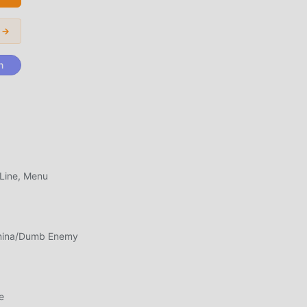
arı
r →
arına
n
l
ci
 Line, Menu
za
mina/Dumb Enemy
e
mod