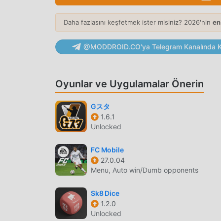
Geleneksel sports oyunları gibi, Flip Dunk benzers
Daha fazlasını keşfetmek ister misiniz? 2026'nin
en
ve karakterleri Flip Dunk 'yi çok sayıda sports 
, Flip Dunk 2.72 güncellenmiş bir sanal motoru b
@MODDROID.CO'ya Telegram Kanalında Ka
oyunun ekran deneyimi büyük ölçüde iyileştirildi
deneyimini geliştirir ve mükemmel uyarlanabilirl
sports oyun severlerin mutluluğun tadını tam ola
Oyunlar ve Uygulamalar Önerin
EŞSIZ MOD
Gスタ
Geleneksel sports oyunu, kullanıcıların oyundaki
1.6.1
zaman harcamasını gerektirir, bu da oyunun hem
Unlocked
kaçınılmaz olarak olacaktır. insanı yoruyor ama
enerjinizin çoğunu harcamanıza ve biraz sıkıcı "
FC Mobile
kolayca yardımcı olabilir, böylece oyunun keyfin
27.0.04
Menu, Auto win/Dumb opponents
ŞIMDI İNDIRIN
Sk8 Dice
Moddroid uygulamasını yüklemek için indirme d
1.2.0
Unlocked
ücretsiz mod sürümünü Flip Dunk 2.72 doğrudan 